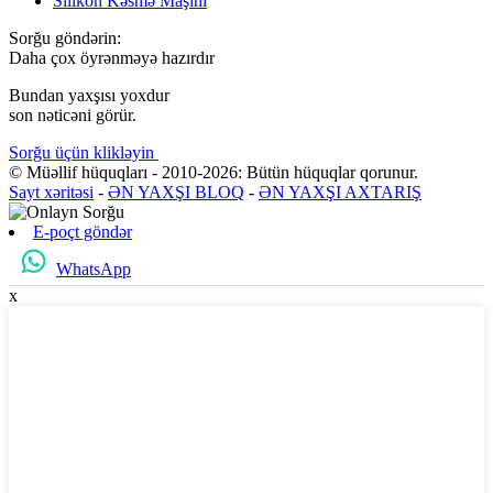
Silikon Kəsmə Maşını
Sorğu göndərin:
Daha çox öyrənməyə hazırdır
Bundan yaxşısı yoxdur
son nəticəni görür.
Sorğu üçün klikləyin
© Müəllif hüquqları - 2010-2026: Bütün hüquqlar qorunur.
Sayt xəritəsi
-
ƏN YAXŞI BLOQ
-
ƏN YAXŞI AXTARIŞ
E-poçt göndər
WhatsApp
x