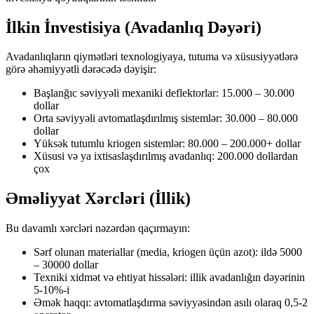
İlkin İnvestisiya (Avadanlıq Dəyəri)
Avadanlıqların qiymətləri texnologiyaya, tutuma və xüsusiyyətlərə
görə əhəmiyyətli dərəcədə dəyişir:
Başlanğıc səviyyəli mexaniki deflektorlar: 15.000 – 30.000
dollar
Orta səviyyəli avtomatlaşdırılmış sistemlər: 30.000 – 80.000
dollar
Yüksək tutumlu kriogen sistemlər: 80.000 – 200.000+ dollar
Xüsusi və ya ixtisaslaşdırılmış avadanlıq: 200.000 dollardan
çox
Əməliyyat Xərcləri (İllik)
Bu davamlı xərcləri nəzərdən qaçırmayın:
Sərf olunan materiallar (media, kriogen üçün azot): ildə 5000
– 30000 dollar
Texniki xidmət və ehtiyat hissələri: illik avadanlığın dəyərinin
5-10%-i
Əmək haqqı: avtomatlaşdırma səviyyəsindən asılı olaraq 0,5-2