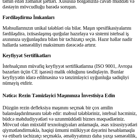
təmin edən zəmanət şərtləri. Xüsusilə bölgənizdə cavab müddəti və
dəstəyin mövcudluğu barədə soruşun.
Fərdiləşdirmə İmkanları
Məhsullarınızın unikal tələbləri ola bilər. Maşın spesifikasiyalarını
fərdiləşdirə, ixtisaslaşmış qurğular hazırlaya və sistemi istehsal iş
axınınıza uyğunlaşdıra bilən bir təchizatçı seçin. Hazır həllər nadir
hallarda səmərəliliyi maksimum dərəcədə artırır.
Keyfiyyət Sertifikatları
İstehsalçının müvafiq keyfiyyət sertifikatlarına (ISO 9001, Avropa
bazarları üçün CE işarəsi) malik olduğunu təsdiqləyin. Bunlar
keyfiyyətin idarə edilməsinə və tənzimləyici uyğunluğa sadiqliyi
nümayiş etdirir.
Nəticə: Rezin Təmizləyici Maşınınıza İnvestisiya Edin
Düzgün rezin defleksiya maşınını seçmək bir çox amilin
balanslaşdırılmasını tələb edir: məhsul tələbləriniz, istehsal həcminiz,
büdcə məhdudiyyətləri və uzunmüddətli biznes məqsədləriniz.
Mövcud olan müxtəlif texnologiyaları anlamaqla, əsas xüsusiyyətləri
qiymətləndirməklə, həqiqi ümumi mülkiyyət dəyərini hesablamaqla
və etibarlı təchizatçı seçməklə, əməliyyatınızı daha yaxşı səmərəlilik,