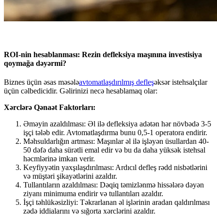
ROI-nin hesablanması: Rezin defleksiya maşınına investisiya
qoymağa dəyərmi?
Biznes üçün əsas məsələ
avtomatlaşdırılmış defleş
əksər istehsalçılar
üçün cəlbedicidir. Gəlirinizi necə hesablamaq olar:
Xərclərə Qənaət Faktorları:
Əməyin azaldılması: Əl ilə defleksiya adətən hər növbədə 3-5
işçi tələb edir. Avtomatlaşdırma bunu 0,5-1 operatora endirir.
Məhsuldarlığın artması: Maşınlar əl ilə işləyən üsullardan 40-
50 dəfə daha sürətli emal edir və bu da daha yüksək istehsal
həcmlərinə imkan verir.
Keyfiyyətin yaxşılaşdırılması: Ardıcıl defleş rədd nisbətlərini
və müştəri şikayətlərini azaldır.
Tullantıların azaldılması: Dəqiq təmizlənmə hissələrə dəyən
ziyanı minimuma endirir və tullantıları azaldır.
İşçi təhlükəsizliyi: Təkrarlanan əl işlərinin aradan qaldırılması
zədə iddialarını və sığorta xərclərini azaldır.