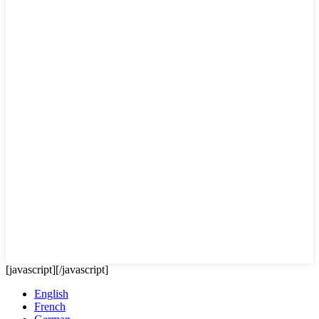
[javascript]
[/javascript]
English
French