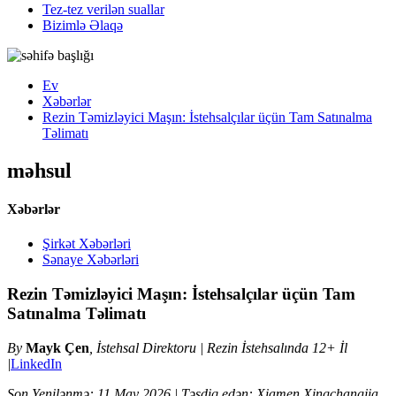
Tez-tez verilən suallar
Bizimlə Əlaqə
Ev
Xəbərlər
Rezin Təmizləyici Maşın: İstehsalçılar üçün Tam Satınalma
Təlimatı
məhsul
Xəbərlər
Şirkət Xəbərləri
Sənaye Xəbərləri
Rezin Təmizləyici Maşın: İstehsalçılar üçün Tam
Satınalma Təlimatı
By
Mayk Çen
, İstehsal Direktoru | Rezin İstehsalında 12+ İl
|
LinkedIn
Son Yenilənmə: 11 May 2026 | Təsdiq edən: Xiamen Xingchangjia