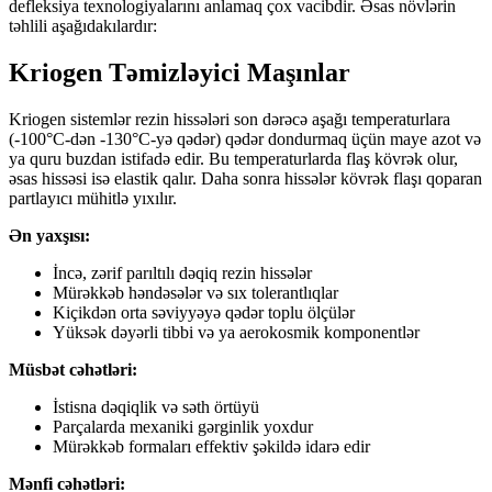
defleksiya texnologiyalarını anlamaq çox vacibdir. Əsas növlərin
təhlili aşağıdakılardır:
Kriogen Təmizləyici Maşınlar
Kriogen sistemlər rezin hissələri son dərəcə aşağı temperaturlara
(-100°C-dən -130°C-yə qədər) qədər dondurmaq üçün maye azot və
ya quru buzdan istifadə edir. Bu temperaturlarda flaş kövrək olur,
əsas hissəsi isə elastik qalır. Daha sonra hissələr kövrək flaşı qoparan
partlayıcı mühitlə yıxılır.
Ən yaxşısı:
İncə, zərif parıltılı dəqiq rezin hissələr
Mürəkkəb həndəsələr və sıx tolerantlıqlar
Kiçikdən orta səviyyəyə qədər toplu ölçülər
Yüksək dəyərli tibbi və ya aerokosmik komponentlər
Müsbət cəhətləri:
İstisna dəqiqlik və səth örtüyü
Parçalarda mexaniki gərginlik yoxdur
Mürəkkəb formaları effektiv şəkildə idarə edir
Mənfi cəhətləri: