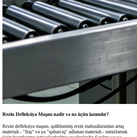
Rezin Defleksiya Maşını nədir və nə üçün lazımdır?
Rezin defleksiya maşını, qəliblənmiş rezin məhsullarından artıq
materialı - "fləş" və ya "qabarcıq" adlanan materialı - təmizləmək