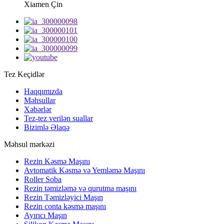
Xiamen Çin
Tez Keçidlər
Haqqımızda
Məhsullar
Xəbərlər
Tez-tez verilən suallar
Bizimlə Əlaqə
Məhsul mərkəzi
Rezin Kəsmə Maşını
Avtomatik Kəsmə və Yemləmə Maşını
Roller Soba
Rezin təmizləmə və qurutma maşını
Rezin Təmizləyici Maşın
Rezin conta kəsmə maşını
Ayırıcı Maşın