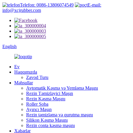
Telefon: 0086-13806074549
E-mail:
info@xcjrubber.com
English
Ev
Haqqımızda
Zavod Turu
Məhsullar
Avtomatik Kəsmə və Yemləmə Maşını
Rezin Təmizləyici Maşın
Rezin Kəsmə Maşını
Roller Soba
Ayırıcı Maşın
Rezin təmizləmə və qurutma maşını
Silikon Kəsmə Maşını
Rezin conta kəsmə maşını
Xəbərlər