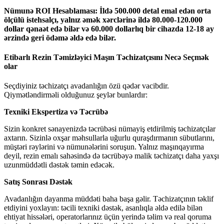
Nümunə ROI Hesablaması: İldə 500.000 detal emal edən orta
ölçülü istehsalçı, yalnız əmək xərclərinə ildə 80.000-120.000
dollar qənaət edə bilər və 60.000 dollarlıq bir cihazda 12-18 ay
ərzində geri ödəmə əldə edə bilər.
Etibarlı Rezin Təmizləyici Maşın Təchizatçısını Necə Seçmək
olar
Seçdiyiniz təchizatçı avadanlığın özü qədər vacibdir.
Qiymətləndirməli olduğunuz şeylər bunlardır:
Texniki Ekspertiza və Təcrübə
Sizin konkret sənayenizdə təcrübəsi nümayiş etdirilmiş təchizatçılar
axtarın. Sizinlə oxşar məhsullarla uğurlu quraşdırmanın sübutlarını,
müştəri rəylərini və nümunələrini soruşun. Yalnız maşınqayırma
deyil, rezin emalı sahəsində də təcrübəyə malik təchizatçı daha yaxşı
uzunmüddətli dəstək təmin edəcək.
Satış Sonrası Dəstək
Avadanlığın dayanma müddəti baha başa gəlir. Təchizatçının təklif
etdiyini yoxlayın: təcili texniki dəstək, asanlıqla əldə edilə bilən
ehtiyat hissələri, operatorlarınız üçün yerində təlim və real qoruma