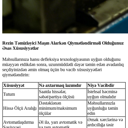
Rezin Təmizləyici Maşın Alarkən Qiymətləndirməli Olduğunuz
Əsas Xüsusiyyətlər
Məhsullarınıza hansı defleksiya texnologiyasının uyğun olduğunu
müəyyən etdikdən sonra, uzunmüddətli dəyər təmin edən avadanlıq
seçdiyinizdən əmin olmaq üçün bu vacib xüsusiyyətləri
qiymətləndirin:
Xüsusiyyət
Nə axtarmaq lazımdır
Niyə Vacibdir
Saatda hissələr,
İstehsal həcminə
Tutum
səbət/partiya ölçüsü
uyğun olmalıdır
Dəstəklənən
Məhsullarınızla
Hissə Ölçü Aralığı
minimum/maksimum
uyğunluğu təmin
ölçülər
edin
Əmək xərclərinə və
Avtomatlaşdırma
Əl ilə, yarı avtomatik və
ardıcıllığa təsir
Səviyyəsi
ya tam avtomatik