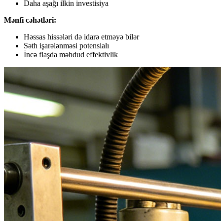
Daha aşağı ilkin investisiya
Mənfi cəhətləri:
Həssas hissələri də idarə etməyə bilər
Səth işarələnməsi potensialı
İncə flaşda məhdud effektivlik