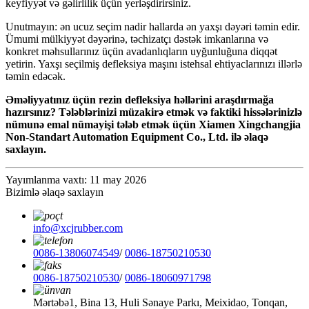
keyfiyyət və gəlirlilik üçün yerləşdirirsiniz.
Unutmayın: ən ucuz seçim nadir hallarda ən yaxşı dəyəri təmin edir.
Ümumi mülkiyyət dəyərinə, təchizatçı dəstək imkanlarına və
konkret məhsullarınız üçün avadanlıqların uyğunluğuna diqqət
yetirin. Yaxşı seçilmiş defleksiya maşını istehsal ehtiyaclarınızı illərlə
təmin edəcək.
Əməliyyatınız üçün rezin defleksiya həllərini araşdırmağa
hazırsınız? Tələblərinizi müzakirə etmək və faktiki hissələrinizlə
nümunə emal nümayişi tələb etmək üçün Xiamen Xingchangjia
Non-Standart Automation Equipment Co., Ltd. ilə əlaqə
saxlayın.
Yayımlanma vaxtı: 11 may 2026
Bizimlə əlaqə saxlayın
info@xcjrubber.com
0086-13806074549
/
0086-18750210530
0086-18750210530
/
0086-18060971798
Mərtəbə1, Bina 13, Huli Sənaye Parkı, Meixidao, Tonqan,