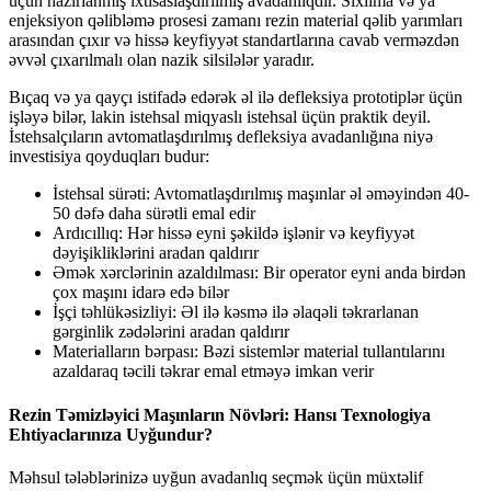
üçün hazırlanmış ixtisaslaşdırılmış avadanlıqdır. Sıxılma və ya
enjeksiyon qəlibləmə prosesi zamanı rezin material qəlib yarımları
arasından çıxır və hissə keyfiyyət standartlarına cavab verməzdən
əvvəl çıxarılmalı olan nazik silsilələr yaradır.
Bıçaq və ya qayçı istifadə edərək əl ilə defleksiya prototiplər üçün
işləyə bilər, lakin istehsal miqyaslı istehsal üçün praktik deyil.
İstehsalçıların avtomatlaşdırılmış defleksiya avadanlığına niyə
investisiya qoyduqları budur:
İstehsal sürəti: Avtomatlaşdırılmış maşınlar əl əməyindən 40-
50 dəfə daha sürətli emal edir
Ardıcıllıq: Hər hissə eyni şəkildə işlənir və keyfiyyət
dəyişikliklərini aradan qaldırır
Əmək xərclərinin azaldılması: Bir operator eyni anda birdən
çox maşını idarə edə bilər
İşçi təhlükəsizliyi: Əl ilə kəsmə ilə əlaqəli təkrarlanan
gərginlik zədələrini aradan qaldırır
Materialların bərpası: Bəzi sistemlər material tullantılarını
azaldaraq təcili təkrar emal etməyə imkan verir
Rezin Təmizləyici Maşınların Növləri: Hansı Texnologiya
Ehtiyaclarınıza Uyğundur?
Məhsul tələblərinizə uyğun avadanlıq seçmək üçün müxtəlif