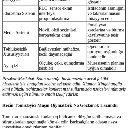
göstərir
PLC, sensor ekran
İstifadənin asanlığını
İdarəetmə Sistemi
interfeysi,
və təkrarlanmasını
proqramlaşdırma
müəyyən edir
Əməliyyat
Növü, ölçü seçimləri,
xərclərinə və bitirmə
Media Sistemi
bərpa/təkrar emal
keyfiyyətinə təsir
göstərir
Operatorları
Təhlükəsizlik
Bağlayıcılar, mühafizə,
qoruyur, uyğunluğu
Xüsusiyyətləri
təcili dayanacaqlar
təmin edir
Ölçülər, çəki, quraşdırma
Müəssisənin planına
Ayaq izi
tələbləri
uyğun olmalıdır
Peşəkar Məsləhət: Satın almağa başlamazdan əvvəl faktiki
hissələrinizlə sınaqdan keçirməyi tələb edin. Xiamen Xingchangjia
kimi nüfuzlu təchizatçılar konkret məhsullarınızda nəticələri nümayiş
etdirmək üçün nümunə emalı təklif edirlər.
Rezin Təmizləyici Maşın Qiymətləri: Nə Gözləmək Lazımdır
Tam xərc mənzərəsini anlamaq büdcənizi düzgün tərtib etməyə və
sürprizlərdən qaçınmağa kömək edir. İstehsalçıların adətən nəyə
investisiya qoyduqlarının təsnifatı: