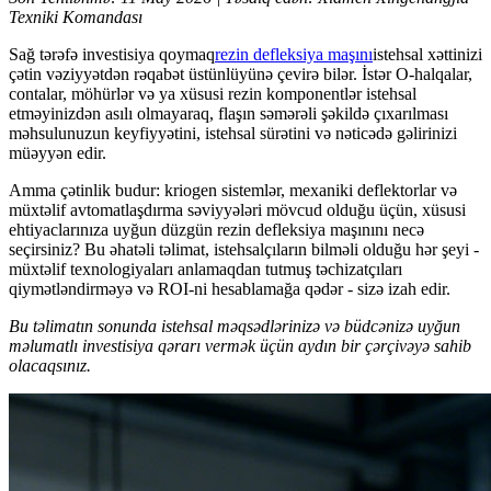
Texniki Komandası
Sağ tərəfə investisiya qoymaq
rezin defleksiya maşını
istehsal xəttinizi
çətin vəziyyətdən rəqabət üstünlüyünə çevirə bilər. İstər O-halqalar,
contalar, möhürlər və ya xüsusi rezin komponentlər istehsal
etməyinizdən asılı olmayaraq, flaşın səmərəli şəkildə çıxarılması
məhsulunuzun keyfiyyətini, istehsal sürətini və nəticədə gəlirinizi
müəyyən edir.
Amma çətinlik budur: kriogen sistemlər, mexaniki deflektorlar və
müxtəlif avtomatlaşdırma səviyyələri mövcud olduğu üçün, xüsusi
ehtiyaclarınıza uyğun düzgün rezin defleksiya maşınını necə
seçirsiniz? Bu əhatəli təlimat, istehsalçıların bilməli olduğu hər şeyi -
müxtəlif texnologiyaları anlamaqdan tutmuş təchizatçıları
qiymətləndirməyə və ROI-ni hesablamağa qədər - sizə izah edir.
Bu təlimatın sonunda istehsal məqsədlərinizə və büdcənizə uyğun
məlumatlı investisiya qərarı vermək üçün aydın bir çərçivəyə sahib
olacaqsınız.