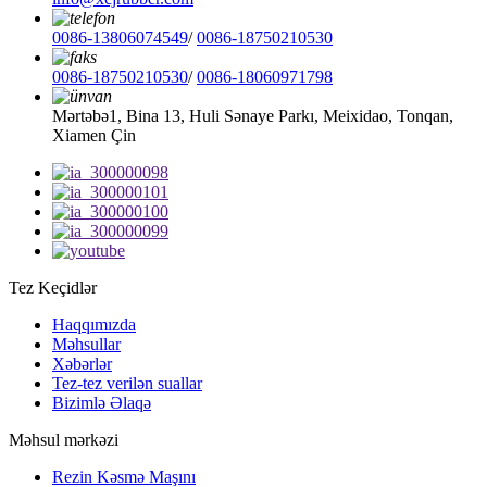
0086-13806074549
/
0086-18750210530
0086-18750210530
/
0086-18060971798
Mərtəbə1, Bina 13, Huli Sənaye Parkı, Meixidao, Tonqan,
Xiamen Çin
Tez Keçidlər
Haqqımızda
Məhsullar
Xəbərlər
Tez-tez verilən suallar
Bizimlə Əlaqə
Məhsul mərkəzi
Rezin Kəsmə Maşını