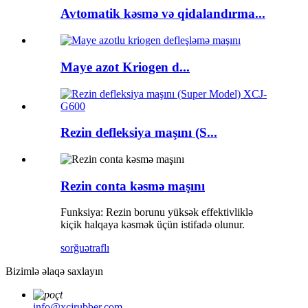
Avtomatik kəsmə və qidalandırma...
Maye azot Kriogen d...
Rezin defleksiya maşını (S...
Rezin conta kəsmə maşını
Funksiya: Rezin borunu yüksək effektivliklə
kiçik halqaya kəsmək üçün istifadə olunur.
sorğu
ətraflı
Bizimlə əlaqə saxlayın
info@xcjrubber.com