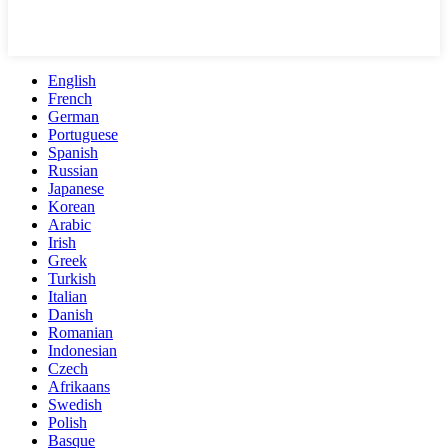
English
French
German
Portuguese
Spanish
Russian
Japanese
Korean
Arabic
Irish
Greek
Turkish
Italian
Danish
Romanian
Indonesian
Czech
Afrikaans
Swedish
Polish
Basque