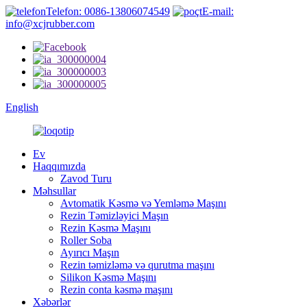
Telefon: 0086-13806074549
E-mail:
info@xcjrubber.com
English
Ev
Haqqımızda
Zavod Turu
Məhsullar
Avtomatik Kəsmə və Yemləmə Maşını
Rezin Təmizləyici Maşın
Rezin Kəsmə Maşını
Roller Soba
Ayırıcı Maşın
Rezin təmizləmə və qurutma maşını
Silikon Kəsmə Maşını
Rezin conta kəsmə maşını
Xəbərlər