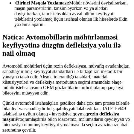
•
Birinci Məqalə Yoxlaması:
Möhür növlərini dəyişdirərkən,
maşın parametrlərini tənzimləyərkən və ya alətləri
dəyişdirərkən, tam istehsaldan əvvəl bütün keyfiyyət
tələblərini yoxlamaq üçün istehsal olunan ilk hissələrdə ilkin
yoxlama aparın.
Nəticə: Avtomobillərin möhürlənməsi
keyfiyyətinə düzgün defleksiya yolu ilə
nail olmaq
Avtomobil möhürləri üçün rezin defleksiyası, müvafiq avadanlıqları
sənədləşdirilmiş keyfiyyət standartları ilə birləşdirən metodik bir
yanaşma tələb edir. Alışma tolerantlığı tələbləri, material
xüsusiyyətləri və defleksiya metodunun seçimi arasındakı əlaqə,
möhür istehsalçısının OEM gözləntilərini ardıcıl olaraq qarşılaya
biləcəyini müəyyən edir.
Çünki avtomobil istehsalçıları getdikcə daha çox tam proses izlənilə
bilənliyi və sənədləşdirilmiş qabiliyyəti tələb edirlər - IATF 16949
tələblərinə uyğun olaraq - investisiya qoymaq
rezin defleksiya
maşını
Proqramlaşdırıla bilən idarəetmə, məlumatların qeydiyyatı və
inteqrasiya olunmuş keyfiyyət yoxlaması ilə seçim əvəzinə rəqabət
zərurətinə çevrilir.