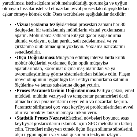
yaradılması istehsalçılara sabit məhsuldarlığı qorumağa və uyğun
olmayan hissələr istehsal etməzdən əvvəl prosesdəki dəyişiklikləri
aşkar etməyə kömək edir. Əsas təcrübələrə aşağıdakılar daxildir:
•
Vizual yoxlama tezliyi:
İstehsal prosesləri zamanı hər 30
dəqiqədən bir təmizlənmiş möhürlərin vizual yoxlamasını
aparın. Möhürləmə səthlərini kifayət qədər işıqlandırma
altında yoxlayın, qalan parıltı, səth zədələnməsi və ya
çirklənmə olub olmadığını yoxlayın. Yoxlama nəticələrini
sənədləşdirin.
•
Ölçü Doğrulaması:
Müəyyən edilmiş intervallarda kritik
möhür ölçülərini yoxlamaq üçün optik müqayisə
aparatlarından, koordinat ölçmə maşınlarından və ya
avtomatlaşdırılmış görmə sistemlərindən istifadə edin. Flaşın
mövcudluğunun uyğunluğa təsir etdiyi möhürləmə səthinin
ölçülərinə və təmas sahələrinə diqqət yetirin.
•
Proses Parametrlərinin Doğrulanması:
Partiya çəkisi, emal
müddəti, mühitin vəziyyəti və temperatur parametrləri daxil
olmaqla dövr parametrlərini qeyd edin və nəzərdən keçirin.
Parametr sürüşməsi çox vaxt keyfiyyət problemlərindən əvvəl
olur və proaktiv tənzimləməyə imkan verir.
•
Statistik Proses Nəzarəti:
İstehsal növbələri boyunca əsas
keyfiyyət göstəricilərini izləmək üçün SPC metodlarını tətbiq
edin. Trendləri müəyyən etmək üçün flaşın silinmə sürətlərini,
ölçü uyğunluğunu və vizual qüsurların tezliyini izləyin.