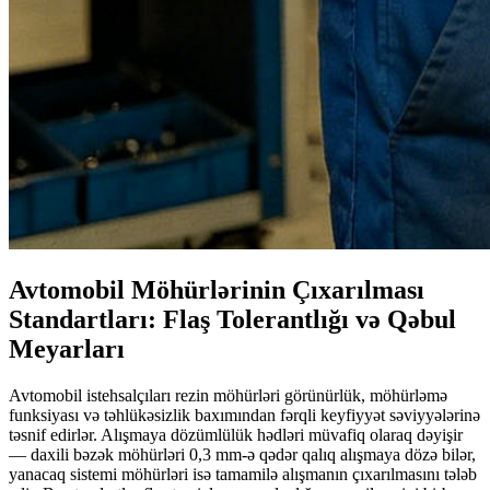
Avtomobil Möhürlərinin Çıxarılması
Standartları: Flaş Tolerantlığı və Qəbul
Meyarları
Avtomobil istehsalçıları rezin möhürləri görünürlük, möhürləmə
funksiyası və təhlükəsizlik baxımından fərqli keyfiyyət səviyyələrinə
təsnif edirlər. Alışmaya dözümlülük hədləri müvafiq olaraq dəyişir
— daxili bəzək möhürləri 0,3 mm-ə qədər qalıq alışmaya dözə bilər,
yanacaq sistemi möhürləri isə tamamilə alışmanın çıxarılmasını tələb