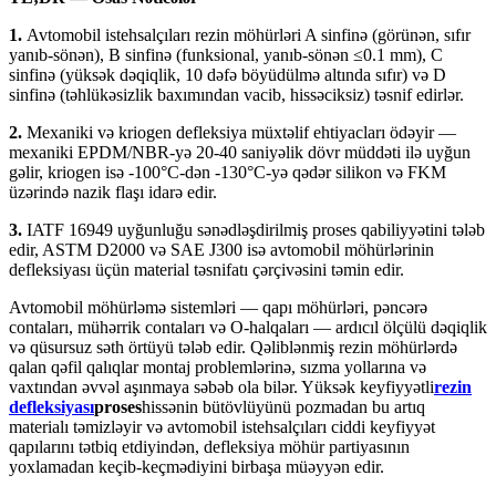
1.
Avtomobil istehsalçıları rezin möhürləri A sinfinə (görünən, sıfır
yanıb-sönən), B sinfinə (funksional, yanıb-sönən ≤0.1 mm), C
sinfinə (yüksək dəqiqlik, 10 dəfə böyüdülmə altında sıfır) və D
sinfinə (təhlükəsizlik baxımından vacib, hissəciksiz) təsnif edirlər.
2.
Mexaniki və kriogen defleksiya müxtəlif ehtiyacları ödəyir —
mexaniki EPDM/NBR-yə 20-40 saniyəlik dövr müddəti ilə uyğun
gəlir, kriogen isə -100°C-dən -130°C-yə qədər silikon və FKM
üzərində nazik flaşı idarə edir.
3.
IATF 16949 uyğunluğu sənədləşdirilmiş proses qabiliyyətini tələb
edir, ASTM D2000 və SAE J300 isə avtomobil möhürlərinin
defleksiyası üçün material təsnifatı çərçivəsini təmin edir.
Avtomobil möhürləmə sistemləri — qapı möhürləri, pəncərə
contaları, mühərrik contaları və O-halqaları — ardıcıl ölçülü dəqiqlik
və qüsursuz səth örtüyü tələb edir. Qəliblənmiş rezin möhürlərdə
qalan qəfil qalıqlar montaj problemlərinə, sızma yollarına və
vaxtından əvvəl aşınmaya səbəb ola bilər. Yüksək keyfiyyətli
rezin
defleksiyası
proses
hissənin bütövlüyünü pozmadan bu artıq
materialı təmizləyir və avtomobil istehsalçıları ciddi keyfiyyət
qapılarını tətbiq etdiyindən, defleksiya möhür partiyasının
yoxlamadan keçib-keçmədiyini birbaşa müəyyən edir.