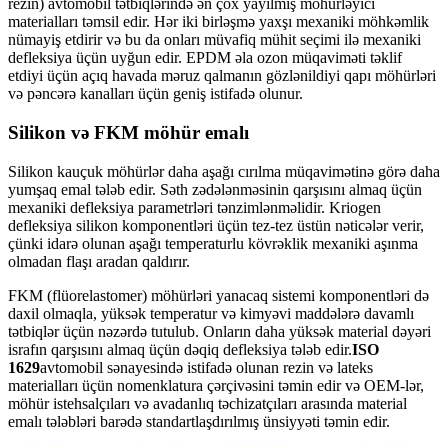
rezin) avtomobil tətbiqlərində ən çox yayılmış möhürləyici
materialları təmsil edir. Hər iki birləşmə yaxşı mexaniki möhkəmlik
nümayiş etdirir və bu da onları müvafiq mühit seçimi ilə mexaniki
defleksiya üçün uyğun edir. EPDM əla ozon müqaviməti təklif
etdiyi üçün açıq havada məruz qalmanın gözlənildiyi qapı möhürləri
və pəncərə kanalları üçün geniş istifadə olunur.
Silikon və FKM möhür emalı
Silikon kauçuk möhürlər daha aşağı cırılma müqavimətinə görə daha
yumşaq emal tələb edir. Səth zədələnməsinin qarşısını almaq üçün
mexaniki defleksiya parametrləri tənzimlənməlidir. Kriogen
defleksiya silikon komponentləri üçün tez-tez üstün nəticələr verir,
çünki idarə olunan aşağı temperaturlu kövrəklik mexaniki aşınma
olmadan flaşı aradan qaldırır.
FKM (flüorelastomer) möhürləri yanacaq sistemi komponentləri də
daxil olmaqla, yüksək temperatur və kimyəvi maddələrə davamlı
tətbiqlər üçün nəzərdə tutulub. Onların daha yüksək material dəyəri
israfın qarşısını almaq üçün dəqiq defleksiya tələb edir.
ISO
1629
avtomobil sənayesində istifadə olunan rezin və lateks
materialları üçün nomenklatura çərçivəsini təmin edir və OEM-lər,
möhür istehsalçıları və avadanlıq təchizatçıları arasında material
emalı tələbləri barədə standartlaşdırılmış ünsiyyəti təmin edir.