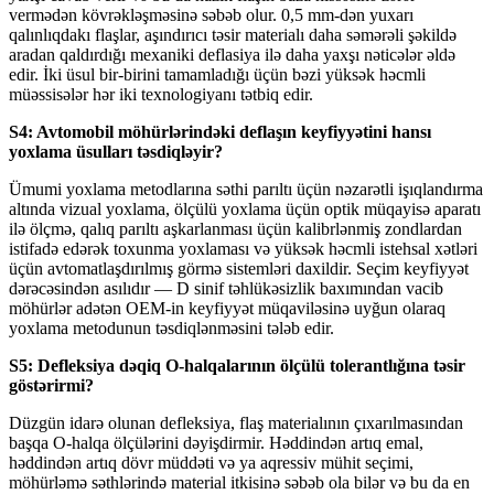
vermədən kövrəkləşməsinə səbəb olur. 0,5 mm-dən yuxarı
qalınlıqdakı flaşlar, aşındırıcı təsir materialı daha səmərəli şəkildə
aradan qaldırdığı mexaniki deflasiya ilə daha yaxşı nəticələr əldə
edir. İki üsul bir-birini tamamladığı üçün bəzi yüksək həcmli
müəssisələr hər iki texnologiyanı tətbiq edir.
S4: Avtomobil möhürlərindəki deflaşın keyfiyyətini hansı
yoxlama üsulları təsdiqləyir?
Ümumi yoxlama metodlarına səthi parıltı üçün nəzarətli işıqlandırma
altında vizual yoxlama, ölçülü yoxlama üçün optik müqayisə aparatı
ilə ölçmə, qalıq parıltı aşkarlanması üçün kalibrlənmiş zondlardan
istifadə edərək toxunma yoxlaması və yüksək həcmli istehsal xətləri
üçün avtomatlaşdırılmış görmə sistemləri daxildir. Seçim keyfiyyət
dərəcəsindən asılıdır — D sinif təhlükəsizlik baxımından vacib
möhürlər adətən OEM-in keyfiyyət müqaviləsinə uyğun olaraq
yoxlama metodunun təsdiqlənməsini tələb edir.
S5: Defleksiya dəqiq O-halqalarının ölçülü tolerantlığına təsir
göstərirmi?
Düzgün idarə olunan defleksiya, flaş materialının çıxarılmasından
başqa O-halqa ölçülərini dəyişdirmir. Həddindən artıq emal,
həddindən artıq dövr müddəti və ya aqressiv mühit seçimi,
möhürləmə səthlərində material itkisinə səbəb ola bilər və bu da en