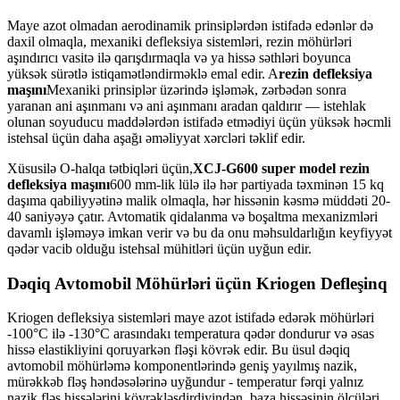
Maye azot olmadan aerodinamik prinsiplərdən istifadə edənlər də
daxil olmaqla, mexaniki defleksiya sistemləri, rezin möhürləri
aşındırıcı vasitə ilə qarışdırmaqla və ya hissə səthləri boyunca
yüksək sürətlə istiqamətləndirməklə emal edir. A
rezin defleksiya
maşını
Mexaniki prinsiplər üzərində işləmək, zərbədən sonra
yaranan ani aşınmanı və ani aşınmanı aradan qaldırır — istehlak
olunan soyuducu maddələrdən istifadə etmədiyi üçün yüksək həcmli
istehsal üçün daha aşağı əməliyyat xərcləri təklif edir.
Xüsusilə O-halqa tətbiqləri üçün,
XCJ-G600 super model rezin
defleksiya maşını
600 mm-lik lülə ilə hər partiyada təxminən 15 kq
daşıma qabiliyyətinə malik olmaqla, hər hissənin kəsmə müddəti 20-
40 saniyəyə çatır. Avtomatik qidalanma və boşaltma mexanizmləri
davamlı işləməyə imkan verir və bu da onu məhsuldarlığın keyfiyyət
qədər vacib olduğu istehsal mühitləri üçün uyğun edir.
Dəqiq Avtomobil Möhürləri üçün Kriogen Defleşinq
Kriogen defleksiya sistemləri maye azot istifadə edərək möhürləri
-100°C ilə -130°C arasındakı temperatura qədər dondurur və əsas
hissə elastikliyini qoruyarkən fləşi kövrək edir. Bu üsul dəqiq
avtomobil möhürləmə komponentlərində geniş yayılmış nazik,
mürəkkəb fləş həndəsələrinə uyğundur - temperatur fərqi yalnız
nazik fləş hissələrini kövrəkləşdirdiyindən, baza hissəsinin ölçüləri