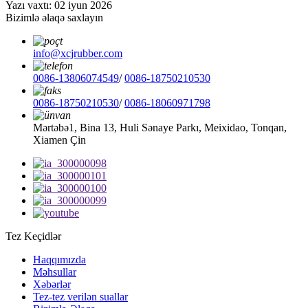
Yazı vaxtı: 02 iyun 2026
Bizimlə əlaqə saxlayın
info@xcjrubber.com
0086-13806074549
/
0086-18750210530
0086-18750210530
/
0086-18060971798
Mərtəbə1, Bina 13, Huli Sənaye Parkı, Meixidao, Tonqan,
Xiamen Çin
Tez Keçidlər
Haqqımızda
Məhsullar
Xəbərlər
Tez-tez verilən suallar