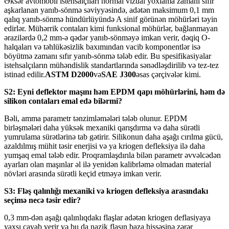
Əksər avtomobil istehsalçıları normal vizual yoxlama zamanı sıfır
aşkarlanan yanıb-sönmə səviyyəsində, adətən maksimum 0,1 mm
qalıq yanıb-sönmə hündürlüyündə A sinif görünən möhürləri təyin
edirlər. Mühərrik contaları kimi funksional möhürlər, bağlanmayan
ərazilərdə 0,2 mm-ə qədər yanıb-sönməyə imkan verir, dəqiq O-
halqaları və təhlükəsizlik baxımından vacib komponentlər isə
böyütmə zamanı sıfır yanıb-sönmə tələb edir. Bu spesifikasiyalar
istehsalçıların mühəndislik standartlarında sənədləşdirilib və tez-tez
istinad edilir.
ASTM D2000
və
SAE J300
əsas çərçivələr kimi.
S2: Eyni deflektor maşını həm EPDM qapı möhürlərini, həm də
silikon contaları emal edə bilərmi?
Bəli, amma parametr tənzimləmələri tələb olunur. EPDM
birləşmələri daha yüksək mexaniki qarışdırma və daha sürətli
yumrulama sürətlərinə tab gətirir. Silikonun daha aşağı cırılma gücü,
azaldılmış mühit təsir enerjisi və ya kriogen defleksiya ilə daha
yumşaq emal tələb edir. Proqramlaşdırıla bilən parametr əvvəlcədən
ayarları olan maşınlar əl ilə yenidən kalibrləmə olmadan material
növləri arasında sürətli keçid etməyə imkan verir.
S3: Fləş qalınlığı mexaniki və kriogen defleksiya arasındakı
seçimə necə təsir edir?
0,3 mm-dən aşağı qalınlıqdakı flaşlar adətən kriogen deflasiyaya
yaxşı cavab verir və bu da nazik flaşın baza hissəsinə zərər