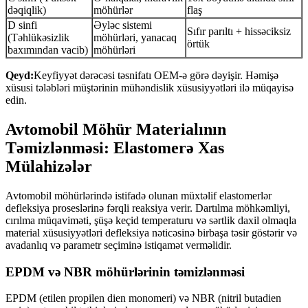
dəqiqlik)
möhürlər
flaş
D sinfi
Əyləc sistemi
Sıfır parıltı + hissəciksiz
(Təhlükəsizlik
möhürləri, yanacaq
örtük
baxımından vacib)
möhürləri
Qeyd:
Keyfiyyət dərəcəsi təsnifatı OEM-ə görə dəyişir. Həmişə
xüsusi tələbləri müştərinin mühəndislik xüsusiyyətləri ilə müqayisə
edin.
Avtomobil Möhür Materialının
Təmizlənməsi: Elastomerə Xas
Mülahizələr
Avtomobil möhürlərində istifadə olunan müxtəlif elastomerlər
defleksiya proseslərinə fərqli reaksiya verir. Dartılma möhkəmliyi,
cırılma müqaviməti, şüşə keçid temperaturu və sərtlik daxil olmaqla
material xüsusiyyətləri defleksiya nəticəsinə birbaşa təsir göstərir və
avadanlıq və parametr seçiminə istiqamət verməlidir.
EPDM və NBR möhürlərinin təmizlənməsi
EPDM (etilen propilen dien monomeri) və NBR (nitril butadien