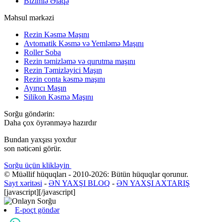
Bizimlə Əlaqə
Məhsul mərkəzi
Rezin Kəsmə Maşını
Avtomatik Kəsmə və Yemləmə Maşını
Roller Soba
Rezin təmizləmə və qurutma maşını
Rezin Təmizləyici Maşın
Rezin conta kəsmə maşını
Ayırıcı Maşın
Silikon Kəsmə Maşını
Sorğu göndərin:
Daha çox öyrənməyə hazırdır
Bundan yaxşısı yoxdur
son nəticəni görür.
Sorğu üçün klikləyin
© Müəllif hüquqları - 2010-2026: Bütün hüquqlar qorunur.
Sayt xəritəsi
-
ƏN YAXŞI BLOQ
-
ƏN YAXŞI AXTARIŞ
[javascript]
[/javascript]
E-poçt göndər