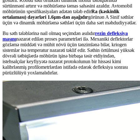
göstərir. Kobud səth örtükləri dinamik möhür tətbiqlərində
sürtünməni artırır və möhürləmə təmas sahəsini azaldır. Avtomobil
möhürünün spesifikasiyaları adətən tələb edir
Ra (kəskinlik
ortalaması) dəyərləri 1.6µm-dən aşağıdır
görünən A Sinif səthlər
üçün və dinamik möhürləmə səthləri üçün daha sərt məhdudiyyətlər.
Bu səth tələblərinə nail olmaq seçimdən asılıdır
rezin defleksiya
maşını
nəzarət edilən proses parametrləri ilə. Mexaniki deflektorlar
gözləmə müddəti və mühit növü üçün tənzimlənə bilər, kriogen
sistemlər isə temperatur nəzarəti təklif edir. Səthin örtülməsi yüksək
dövrəli tətbiqlərdə möhürün işinə birbaşa təsir etdiyindən,
istehsalçılar keyfiyyətə nəzarət protokolunun bir hissəsi kimi
kalibrlənmiş profilometrlərdən istifadə edərək defleksiya sonrası
pürüzlülüyü yoxlamalıdırlar.