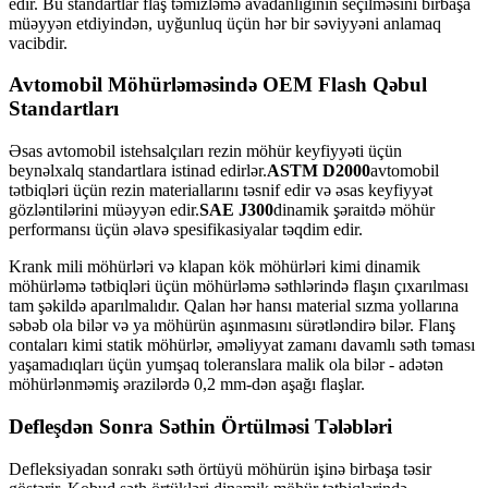
edir. Bu standartlar flaş təmizləmə avadanlığının seçilməsini birbaşa
müəyyən etdiyindən, uyğunluq üçün hər bir səviyyəni anlamaq
vacibdir.
Avtomobil Möhürləməsində OEM Flash Qəbul
Standartları
Əsas avtomobil istehsalçıları rezin möhür keyfiyyəti üçün
beynəlxalq standartlara istinad edirlər.
ASTM D2000
avtomobil
tətbiqləri üçün rezin materiallarını təsnif edir və əsas keyfiyyət
gözləntilərini müəyyən edir.
SAE J300
dinamik şəraitdə möhür
performansı üçün əlavə spesifikasiyalar təqdim edir.
Krank mili möhürləri və klapan kök möhürləri kimi dinamik
möhürləmə tətbiqləri üçün möhürləmə səthlərində flaşın çıxarılması
tam şəkildə aparılmalıdır. Qalan hər hansı material sızma yollarına
səbəb ola bilər və ya möhürün aşınmasını sürətləndirə bilər. Flanş
contaları kimi statik möhürlər, əməliyyat zamanı davamlı səth təması
yaşamadıqları üçün yumşaq toleranslara malik ola bilər - adətən
möhürlənməmiş ərazilərdə 0,2 mm-dən aşağı flaşlar.
Defleşdən Sonra Səthin Örtülməsi Tələbləri
Defleksiyadan sonrakı səth örtüyü möhürün işinə birbaşa təsir