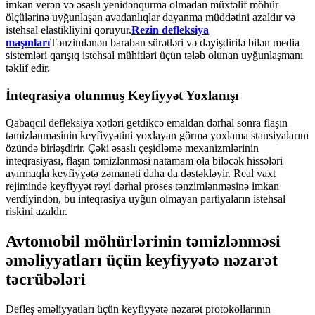
imkan verən və əsaslı yenidənqurma olmadan müxtəlif möhür
ölçülərinə uyğunlaşan avadanlıqlar dayanma müddətini azaldır və
istehsal elastikliyini qoruyur.
Rezin defleksiya
maşınları
Tənzimlənən baraban sürətləri və dəyişdirilə bilən media
sistemləri qarışıq istehsal mühitləri üçün tələb olunan uyğunlaşmanı
təklif edir.
İnteqrasiya olunmuş Keyfiyyət Yoxlanışı
Qabaqcıl defleksiya xətləri getdikcə emaldan dərhal sonra flaşın
təmizlənməsinin keyfiyyətini yoxlayan görmə yoxlama stansiyalarını
özündə birləşdirir. Çəki əsaslı çeşidləmə mexanizmlərinin
inteqrasiyası, flaşın təmizlənməsi natamam ola biləcək hissələri
ayırmaqla keyfiyyətə zəmanəti daha da dəstəkləyir. Real vaxt
rejimində keyfiyyət rəyi dərhal proses tənzimlənməsinə imkan
verdiyindən, bu inteqrasiya uyğun olmayan partiyaların istehsal
riskini azaldır.
Avtomobil möhürlərinin təmizlənməsi
əməliyyatları üçün keyfiyyətə nəzarət
təcrübələri
Defleş əməliyyatları üçün keyfiyyətə nəzarət protokollarının