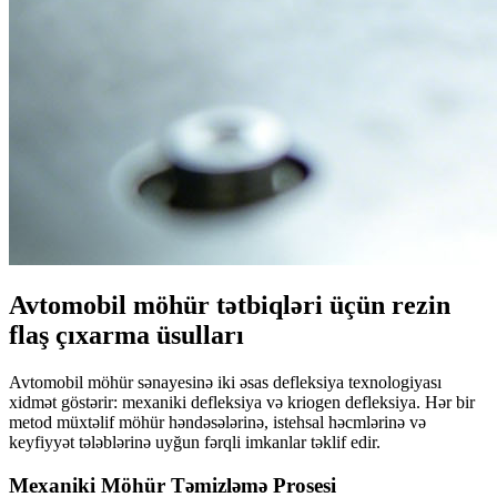
Avtomobil möhür tətbiqləri üçün rezin
flaş çıxarma üsulları
Avtomobil möhür sənayesinə iki əsas defleksiya texnologiyası
xidmət göstərir: mexaniki defleksiya və kriogen defleksiya. Hər bir
metod müxtəlif möhür həndəsələrinə, istehsal həcmlərinə və
keyfiyyət tələblərinə uyğun fərqli imkanlar təklif edir.
Mexaniki Möhür Təmizləmə Prosesi