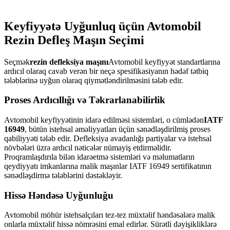
Keyfiyyətə Uyğunluq üçün Avtomobil
Rezin Defleş Maşın Seçimi
Seçmək
rezin defleksiya maşını
Avtomobil keyfiyyət standartlarına
ardıcıl olaraq cavab verən bir neçə spesifikasiyanın hədəf tətbiq
tələblərinə uyğun olaraq qiymətləndirilməsini tələb edir.
Proses Ardıcıllığı və Təkrarlanabilirlik
Avtomobil keyfiyyətinin idarə edilməsi sistemləri, o cümlədən
IATF
16949
, bütün istehsal əməliyyatları üçün sənədləşdirilmiş proses
qabiliyyəti tələb edir. Defleksiya avadanlığı partiyalar və istehsal
növbələri üzrə ardıcıl nəticələr nümayiş etdirməlidir.
Proqramlaşdırıla bilən idarəetmə sistemləri və məlumatların
qeydiyyatı imkanlarına malik maşınlar IATF 16949 sertifikatının
sənədləşdirmə tələblərini dəstəkləyir.
Hissə Həndəsə Uyğunluğu
Avtomobil möhür istehsalçıları tez-tez müxtəlif həndəsələrə malik
onlarla müxtəlif hissə nömrəsini emal edirlər. Sürətli dəyişikliklərə