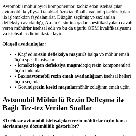
Avtomobil möhürləyici komponentləri təchiz edən istehsalçılar,
avtomobil keyfiyyəti tələbləri üzrə təcrübəli avadanlıq təchizatçıları
ilə işləməkdən faydalanırlar. Düzgün seçilmiş və saxlanılan
defleksiya avadanlığı, A-dan C sinfinə qədər spesifikasiyalara cavab
verən möhürlər istehsal edir və bu da uğurlu OEM kvalifikasiyasını
və istehsal təsdiqini dəstəkləyir.
Əlaqəli avadanlıqlar:
• Kəşf edin
rezin defleksiya maşını
O-halqa və möhür emalı
üçün spesifikasiyalar
• İcmal
kriogen defleksiya maşını
dəqiq rezin komponentləri
üçün imkanlar
• Baxın
avtomobil rezin emalı avadanlığı
tam istehsal həlləri
üçün seçimlər
• Görünüş
rezin kəsici maşınlar
möhür zolağının emalı üçün
Avtomobil Möhürlü Rezin Defleşmə ilə
Bağlı Tez-tez Verilən Suallar
S1: Əksər avtomobil istehsalçıları rezin möhürlər üçün hansı
alovlanmaya dözümlülük göstərirlər?