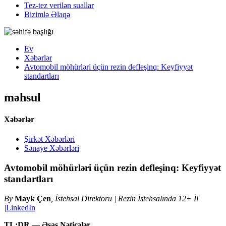
Tez-tez verilən suallar
Bizimlə Əlaqə
Ev
Xəbərlər
Avtomobil möhürləri üçün rezin defleşinq: Keyfiyyət
standartları
məhsul
Xəbərlər
Şirkət Xəbərləri
Sənaye Xəbərləri
Avtomobil möhürləri üçün rezin defleşinq: Keyfiyyət
standartları
By
Mayk Çen
, İstehsal Direktoru | Rezin İstehsalında 12+ İl
|
LinkedIn
TL;DR — Əsas Nəticələr