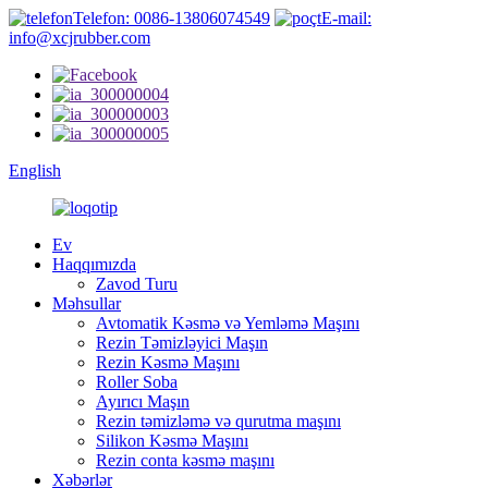
Telefon: 0086-13806074549
E-mail:
info@xcjrubber.com
English
Ev
Haqqımızda
Zavod Turu
Məhsullar
Avtomatik Kəsmə və Yemləmə Maşını
Rezin Təmizləyici Maşın
Rezin Kəsmə Maşını
Roller Soba
Ayırıcı Maşın
Rezin təmizləmə və qurutma maşını
Silikon Kəsmə Maşını
Rezin conta kəsmə maşını
Xəbərlər