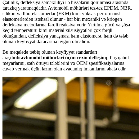
Çətinlik, defleksiya səmərəliliyi ilə hissələrin qorunması arasında
tarazlıq yaratmaqdadır. Avtomobil möhürləri tez-tez EPDM, NBR,
silikon və flüorelastomerlər (FKM) kimi yüksək performanslı
elastomerlərdən istehsal olunur - hər biri mexaniki və kriogen
defleksiya metodlarına fərqli reaksiya verir. Yırtılma gücü və şüşə
keçid temperaturu kimi material xüsusiyyətləri çox fərqli
olduğundan, defleksiya yanaşması həm elastomerə, həm də tələb
olunan keyfiyyət dərəcəsinə uyğun olmalıdır.
Bu məqalədə tətbiq olunan keyfiyyət standartları
araşdırılır
avtomobil möhürləri üçün rezin defleşinq
, flaş qəbul
meyarlarını, səth örtüyü tələblərini və OEM spesifikasiyalarına
cavab vermək üçün lazım olan avadanlıq imkanlarını əhatə edir.