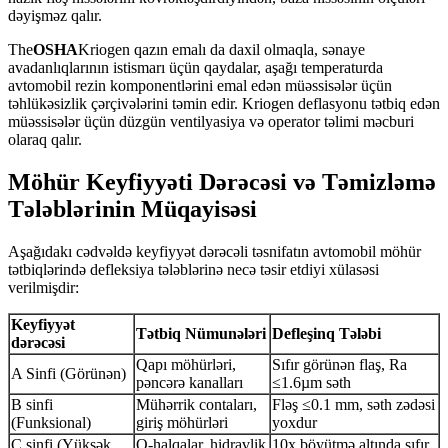
dəyişməz qalır.
The
OSHA
Kriogen qazın emalı da daxil olmaqla, sənaye
avadanlıqlarının istismarı üçün qaydalar, aşağı temperaturda
avtomobil rezin komponentlərini emal edən müəssisələr üçün
təhlükəsizlik çərçivələrini təmin edir. Kriogen deflasyonu tətbiq edən
müəssisələr üçün düzgün ventilyasiya və operator təlimi məcburi
olaraq qalır.
Möhür Keyfiyyəti Dərəcəsi və Təmizləmə
Tələblərinin Müqayisəsi
Aşağıdakı cədvəldə keyfiyyət dərəcəli təsnifatın avtomobil möhür
tətbiqlərində defleksiya tələblərinə necə təsir etdiyi xülasəsi
verilmişdir:
Keyfiyyət
Tətbiq Nümunələri
Defleşinq Tələbi
dərəcəsi
Qapı möhürləri,
Sıfır görünən flaş, Ra
A Sinfi (Görünən)
pəncərə kanalları
≤1.6µm səth
B sinfi
Mühərrik contaları,
Fləş ≤0.1 mm, səth zədəsi
(Funksional)
giriş möhürləri
yoxdur
C sinfi (Yüksək
O-halqalar, hidravlik
10x böyütmə altında sıfır