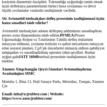
kəsiyinin diametrini dəyişdirir. Tolerantlığa uyğunluğu təmin etmək
üçün defleksiya parametrlərini birinci hissə yoxlaması və dövri
ölçülü yoxlamalar vasitəsilə təsdiqləmək vacibdir.
S6: Avtomobil istehsalçıları defleş prosesinin təsdiqlənməsi üçün
hansı sənədləri tələb edirlər?
Avtomobil istehsalçıları adətən defleşinq addımlarını sənədləşdirən
proses axını diaqramlarını tələb edirlər,
PFMEA
(Proses
Uğursuzluğu Rejimi və Təsirlərinin Təhlili) defleş risklərinin
müəyyən edilməsi, yoxlama tezliyini və qəbul meyarlarını müəyyən
edən nəzarət planları, Cp/Cpk dəyərlərini nümayiş etdirən qabiliyyət
tədqiqatları və sənədləşdirilmiş operator təlim qeydləri. Bunlar
uyğun gəlir
IATF 16949
istehsal prosesinin təsdiqlənməsi üçün
tələblər.
Xiamen Xingchangjia Qeyri-Standart Avtomatlaşdırma
Avadanlıqları MMC
Mərtəbə 1, Bina 13, Huli Sənaye Parkı, Meixidao, Tonqan, Xiamen
Çin
Email: info@xcjrubber.com | Website:
https://www.xmxcjrubber.com/