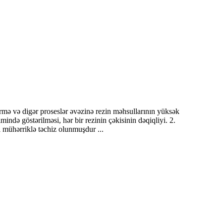
rmə və digər proseslər əvəzinə rezin məhsullarının yüksək
ində göstərilməsi, hər bir rezinin çəkisinin dəqiqliyi. 2.
 mühərriklə təchiz olunmuşdur ...