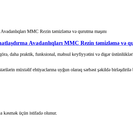
matlaşdırma Avadanlıqları MMC Rezin təmizləmə və q
örə, daha praktik, funksional, məhsul keyfiyyətini və digər üstünlükləri 
rilərin müxtəlif ehtiyaclarına uyğun olaraq sərbəst şəkildə birləşdirilə b
a kəsmək üçün istifadə olunur.