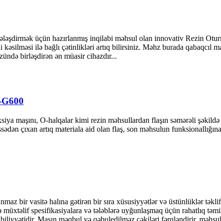
dələşdirmək üçün hazırlanmış inqilabi məhsul olan innovativ Rezin Oturm
 kəsilməsi ilə bağlı çətinlikləri artıq bilirsiniz. Məhz burada qabaqcıl 
ündə birləşdirən ən müasir cihazdır...
J-G600
siya maşını, O-halqalar kimi rezin məhsullardan flaşın səmərəli şəkildə
ssədən çıxan artıq materiala aid olan flaş, son məhsulun funksionallığına
 bir vasitə halına gətirən bir sıra xüsusiyyətlər və üstünlüklər təklif ed
müxtəlif spesifikasiyalara və tələblərə uyğunlaşmaq üçün rahatlıq təmin
liyyətidir. Maşın məqbul və qəbuledilməz çəkiləri fərqləndirir, məhsulla