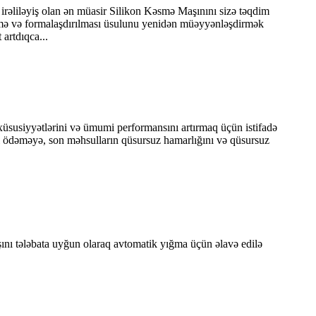
irəliləyiş olan ən müasir Silikon Kəsmə Maşınını sizə təqdim
ilmə və formalaşdırılması üsulunu yenidən müəyyənləşdirmək
 artdıqca...
 xüsusiyyətlərini və ümumi performansını artırmaq üçün istifadə
rini ödəməyə, son məhsulların qüsursuz hamarlığını və qüsursuz
aşını tələbata uyğun olaraq avtomatik yığma üçün əlavə edilə