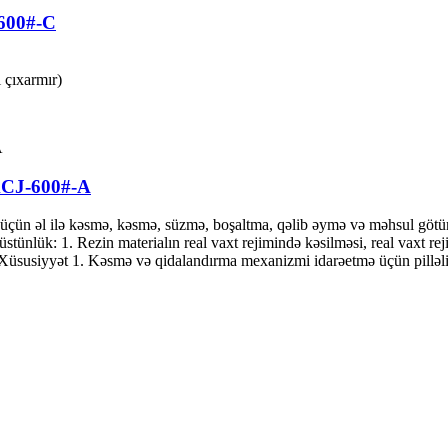
600#-C
 çıxarmır)
XCJ-600#-A
aq üçün əl ilə kəsmə, kəsmə, süzmə, boşaltma, qəlib əymə və məhsul götü
ünlük: 1. Rezin materialın real vaxt rejimində kəsilməsi, real vaxt rejim
 Xüsusiyyət 1. Kəsmə və qidalandırma mexanizmi idarəetmə üçün pilləli