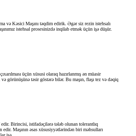
a və Kəsici Maşını təqdim edirik. Əgər siz rezin istehsalı
maşınımız istehsal prosesinizdə inqilab etmək üçün işə düşür.
 çıxarılması üçün xüsusi olaraq hazırlanmış ən müasir
 və görünüşünə təsir göstərə bilər. Bu maşın, flaşı tez və dəqiq
ir. Birincisi, istifadəçilərə tələb olunan tolerantlıq
 edir. Maşının əsas xüsusiyyətlərindən biri məhsulları
r isə...