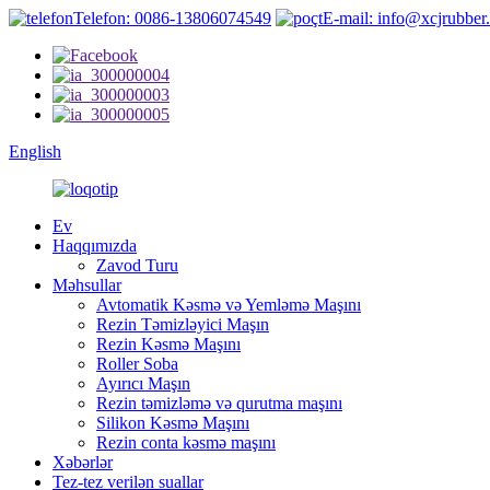
Telefon: 0086-13806074549
E-mail: info@xcjrubber
English
Ev
Haqqımızda
Zavod Turu
Məhsullar
Avtomatik Kəsmə və Yemləmə Maşını
Rezin Təmizləyici Maşın
Rezin Kəsmə Maşını
Roller Soba
Ayırıcı Maşın
Rezin təmizləmə və qurutma maşını
Silikon Kəsmə Maşını
Rezin conta kəsmə maşını
Xəbərlər
Tez-tez verilən suallar