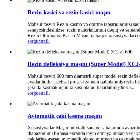
Rezin kəsici və rezin kəsici maşın
Məhsul təsviri Rezin kəsmə və oturma tapşırıqlarınızı sa
sənayesindəsinizsə, rezin materiallarının dəqiq və səmərəli
Rezin Oturma və Kəsici Maşın, qabaqcıl xüsusiyyətləri öz
sorğu
ətraflı
Rezin defleksiya maşını (Super Model) XC
Məhsul təsviri 600 mm diametrli super model rezin deflek
avadanlıqdır. İstehsal prosesi zamanı qəliblənmiş rezin hi
şəkildə kəsmək üçün xüsusi olaraq hazırlanmışdır və...
sorğu
ətraflı
Avtomatik çəki kəsmə maşını
Xüsusiyyətlər Maşın müxtəlif sənaye sahələrində əvəzolunmaz
diapazonunu birbaşa ekranda təyin etməyə imkan verir və 
çəkilərinə əsasən avtomatik olaraq ayırmaq və çəkmək qabi