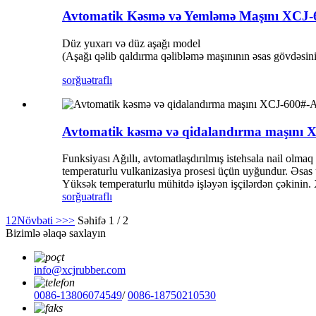
Avtomatik Kəsmə və Yemləmə Maşını XCJ-
Düz yuxarı və düz aşağı model
(Aşağı qəlib qaldırma qəlibləmə maşınının əsas gövdəsini
sorğu
ətraflı
Avtomatik kəsmə və qidalandırma maşını 
Funksiyası Ağıllı, avtomatlaşdırılmış istehsala nail olm
temperaturlu vulkanizasiya prosesi üçün uyğundur. Əsas üst
Yüksək temperaturlu mühitdə işləyən işçilərdən çəkinin.
sorğu
ətraflı
1
2
Növbəti >
>>
Səhifə 1 / 2
Bizimlə əlaqə saxlayın
info@xcjrubber.com
0086-13806074549
/
0086-18750210530