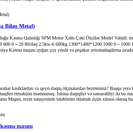
 Bilən Metal)
luğu Kəsmə Qalınlığı SPM Motor Xalis Çəki Ölçülər Model Vahidi:
00 800 0～20 80/dəq 2.5kw-6 600kg 1300*1400*1200 1000 0～1000 
ksiya Kəsmə maşını uyğun çox yönlü və peşəkar avtomatlaşdırma avadanl
-bərabər kəsiklərdən və qeyri-dəqiq ölçmələrdən bezmisiniz? Başqa yer
əqdim etməkdən məmnunuq. İstisna dəqiqliyi və səmərəliliyi ilə bu maş
 Maşını, rezin sənayesinin tələblərini ödəmək üçün xüsusi olaraq hazır
n kəsmə maşını