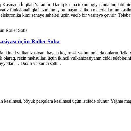
q Kəsmədə İnqilab Yaradırıq Dəqiq kəsmə texnologiyasında inqilabi bir 
iv funksionallıqla hazırlanmış bu maşın, silikon materiallarının kəs
lektronika kimi sənaye sahələri üçün vacib bir vasitəyə çevirir. Tələbat
zasiyası üçün Roller Soba
da ikincil vulkanizasiyanı həyata keçirmək və bununla da onların fiziki
ğlı olaraq, rezin məhsulları üçün ikincil vulkanizasiyanın ciddi tələblə
ətləri 1. Daxili və xarici səth...
arın kəsilməsi, böyük parçalara kəsilməsi üçün istifadə olunur. Yığma m