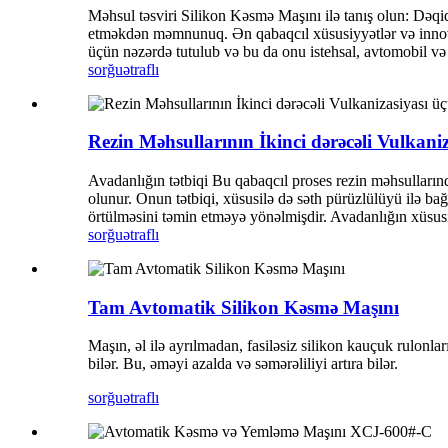
Məhsul təsviri Silikon Kəsmə Maşını ilə tanış olun: Dəqi
etməkdən məmnunuq. Ən qabaqcıl xüsusiyyətlər və innovat
üçün nəzərdə tutulub və bu da onu istehsal, avtomobil və e
sorğu
ətraflı
Rezin Məhsullarının İkinci dərəcəli Vulkani
Avadanlığın tətbiqi Bu qabaqcıl proses rezin məhsulların
olunur. Onun tətbiqi, xüsusilə də səth pürüzlülüyü ilə ba
örtülməsini təmin etməyə yönəlmişdir. Avadanlığın xüsusiyy
sorğu
ətraflı
Tam Avtomatik Silikon Kəsmə Maşını
Maşın, əl ilə ayrılmadan, fasiləsiz silikon kauçuk rulonl
bilər. Bu, əməyi azalda və səmərəliliyi artıra bilər.
sorğu
ətraflı