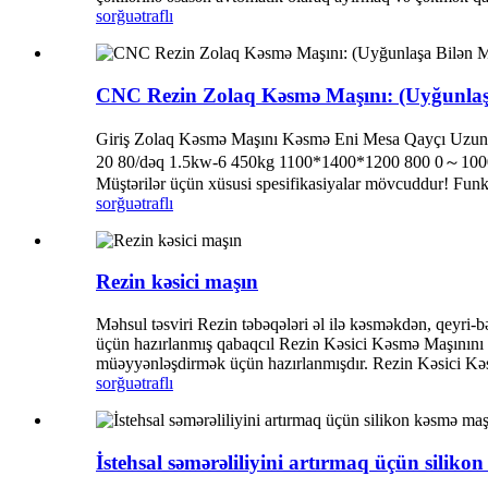
sorğu
ətraflı
CNC Rezin Zolaq Kəsmə Maşını: (Uyğunlaşa
Giriş Zolaq Kəsmə Maşını Kəsmə Eni Mesa Qayçı Uzun
20 80/dəq 1.5kw-6 450kg 1100*1400*1200 800 0～10
Müştərilər üçün xüsusi spesifikasiyalar mövcuddur! Fun
sorğu
ətraflı
Rezin kəsici maşın
Məhsul təsviri Rezin təbəqələri əl ilə kəsməkdən, qeyri
üçün hazırlanmış qabaqcıl Rezin Kəsici Kəsmə Maşınını t
müəyyənləşdirmək üçün hazırlanmışdır. Rezin Kəsici Kəsmə
sorğu
ətraflı
İstehsal səmərəliliyini artırmaq üçün siliko