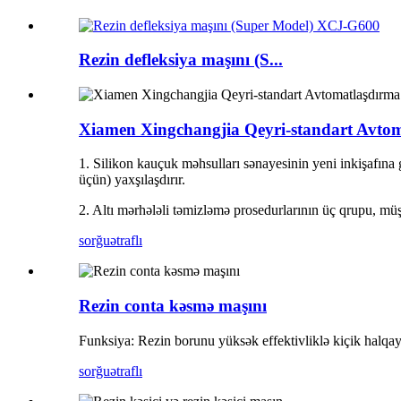
Rezin defleksiya maşını (S...
Xiamen Xingchangjia Qeyri-standart Avto
1. Silikon kauçuk məhsulları sənayesinin yeni inkişafına g
üçün) yaxşılaşdırır.
2. Altı mərhələli təmizləmə prosedurlarının üç qrupu, müştə
sorğu
ətraflı
Rezin conta kəsmə maşını
Funksiya: Rezin borunu yüksək effektivliklə kiçik halqay
sorğu
ətraflı