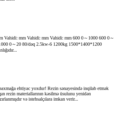
 mm Vahidi: mm Vahidi: mm Vahidi: mm 600 0～1000 600 0～
1000 0～20 80/dəq 2.5kw-6 1200kg 1500*1400*1200
ığıdır...
ə baxmağa ehtiyac yoxdur! Rezin sənayesində inqilab etmək
ın rezin materiallarının kəsilmə üsulunu yenidən
lanmışdır və istehsalçılara imkan verir...