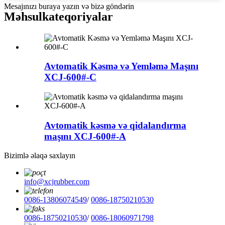
Mesajınızı buraya yazın və bizə göndərin
Məhsul
kateqoriyalar
Avtomatik Kəsmə və Yemləmə Maşını
XCJ-600#-C
Avtomatik kəsmə və qidalandırma
maşını XCJ-600#-A
Bizimlə əlaqə saxlayın
info@xcjrubber.com
0086-13806074549
/
0086-18750210530
0086-18750210530
/
0086-18060971798