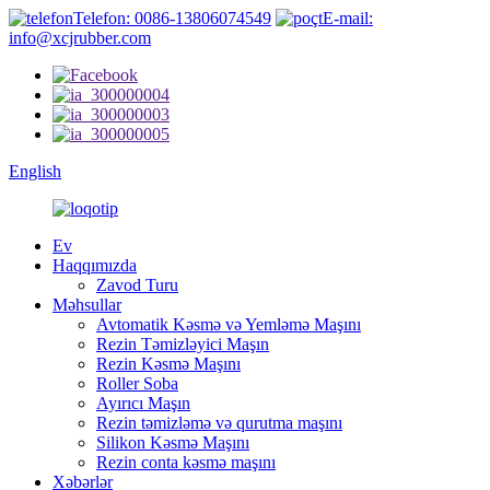
Telefon: 0086-13806074549
E-mail:
info@xcjrubber.com
English
Ev
Haqqımızda
Zavod Turu
Məhsullar
Avtomatik Kəsmə və Yemləmə Maşını
Rezin Təmizləyici Maşın
Rezin Kəsmə Maşını
Roller Soba
Ayırıcı Maşın
Rezin təmizləmə və qurutma maşını
Silikon Kəsmə Maşını
Rezin conta kəsmə maşını
Xəbərlər