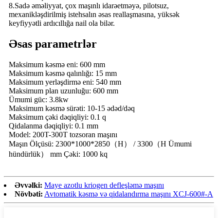
8.Sadə əməliyyat, çox maşınlı idarəetməyə, pilotsuz,
mexanikləşdirilmiş istehsalın əsas reallaşmasına, yüksək
keyfiyyətli ardıcıllığa nail ola bilər.
Əsas parametrlər
Maksimum kəsmə eni: 600 mm
Maksimum kəsmə qalınlığı: 15 mm
Maksimum yerləşdirmə eni: 540 mm
Maksimum plan uzunluğu: 600 mm
Ümumi güc: 3.8kw
Maksimum kəsmə sürəti: 10-15 ədəd/dəq
Maksimum çəki dəqiqliyi: 0.1 q
Qidalanma dəqiqliyi: 0.1 mm
Model: 200T-300T tozsoran maşını
Maşın Ölçüsü: 2300*1000*2850（H） / 3300（H Ümumi
hündürlük） mm Çəki: 1000 kq
Əvvəlki:
Maye azotlu kriogen defleşləmə maşını
Növbəti:
Avtomatik kəsmə və qidalandırma maşını XCJ-600#-A