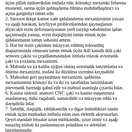
üçün pilləli mühərrikdən istifadə edir, köməkçi mexaniki fırlanma
momenti, sarma üçün qablaşdırma filminə məhdudlaşdırıcı və
açma gərginliyi təmin edir.
2. Sinxron ikiqat kəmər xətti qidalandırma mexanizminin yuxarı
və aşağı hərəkəti, keyfiyyət problemlərindən qaynaqlanan
diyircəkli rezin deformasiyasının yerli təzyiqi səbəbindən işdən
qaçınmaqla yanaşı, rezin dəqiqliyini təmin etmək üçün
qidalanmanın təmas sahəsini artırın.
3. Hər bir rezin çəkisinin müəyyən edilmiş tolerantlıq
diapazonunda olmasını təmin etmək üçün ikili kanallı ikili çəki
sensoru çəkisi və çeşidlənməsindən istifadə edərək avtomatik
çəki və yoxlama mexanizmi.
4. Məhsula və ya kalıba uyğun olaraq avtomatik tənzimləmə və
ötürmə mexanizmi, iradəsi ilə düzülmə sxeminə keçməlidir.
5. Məhsulun geri qaytarılması mexanizmi, qaldırma
mexanizminin köməyi ilə və iki ox tərəfindən tənzimlənən
pnevmatik barmağı qəbul edir və məhsul asanlıqla çıxarıla bilər.
6. Kəsmə sistemi: ənənəvi CNC çəki və kəsmə maşınımıza
əsaslanaraq, daha rəqabətli, səmərəlidir və müəyyən edilə və
dəyişdirilə bilər.
7. Sabitlik, dəqiqlik, təhlükəsizlik və digər üstünlükləri təmin
etmək üçün markadan istifadə edən əsas elektrik aksesuarları.
Qeyri-standart hissələr uzun möhkəmlik, uzun ömür və aşağı
nasazlıq nisbəti ilə paslanmayan poladdan və ərintidən
hazırlanmışdır.