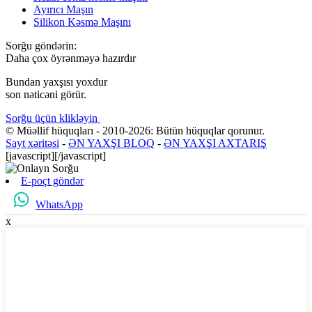
Ayırıcı Maşın
Silikon Kəsmə Maşını
Sorğu göndərin:
Daha çox öyrənməyə hazırdır
Bundan yaxşısı yoxdur
son nəticəni görür.
Sorğu üçün klikləyin
© Müəllif hüquqları - 2010-2026: Bütün hüquqlar qorunur.
Sayt xəritəsi
-
ƏN YAXŞI BLOQ
-
ƏN YAXŞI AXTARIŞ
[javascript]
[/javascript]
E-poçt göndər
WhatsApp
x