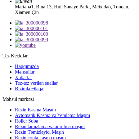
Mərtəbə1, Bina 13, Huli Sənaye Parkı, Meixidao, Tonqan,
Xiamen Çin
Tez Keçidlər
Haqqımızda
Məhsullar
Xəbərlər
Tez-tez verilən suallar
Bizimlə Əlaqə
Məhsul mərkəzi
Rezin Kəsmə Maşını
Avtomatik Kəsmə və Yemləmə Maşını
Roller Soba
Rezin təmizləmə və qurutma maşını
Rezin Təmizləyici Maşın
Rezin conta kəsmə maşını