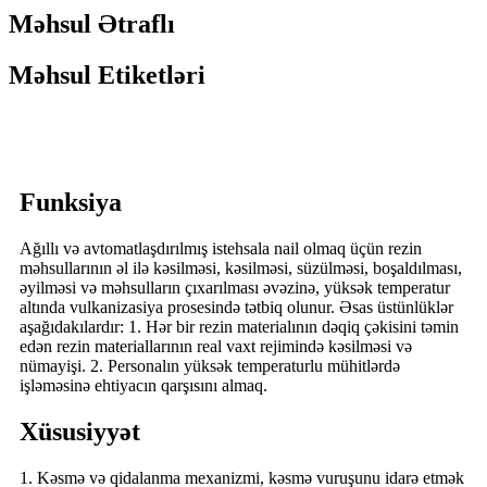
Məhsul Ətraflı
Məhsul Etiketləri
Funksiya
Ağıllı və avtomatlaşdırılmış istehsala nail olmaq üçün rezin
məhsullarının əl ilə kəsilməsi, kəsilməsi, süzülməsi, boşaldılması,
əyilməsi və məhsulların çıxarılması əvəzinə, yüksək temperatur
altında vulkanizasiya prosesində tətbiq olunur. Əsas üstünlüklər
aşağıdakılardır: 1. Hər bir rezin materialının dəqiq çəkisini təmin
edən rezin materiallarının real vaxt rejimində kəsilməsi və
nümayişi. 2. Personalın yüksək temperaturlu mühitlərdə
işləməsinə ehtiyacın qarşısını almaq.
Xüsusiyyət
1. Kəsmə və qidalanma mexanizmi, kəsmə vuruşunu idarə etmək