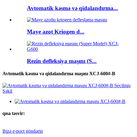
Avtomatik kəsmə və qidalandırma...
Maye azot Kriogen d...
Rezin defleksiya maşını (S...
Avtomatik kəsmə və qidalandırma maşını XCJ-600#-B
qısa təsvir:
Bizə e-poçt göndərin