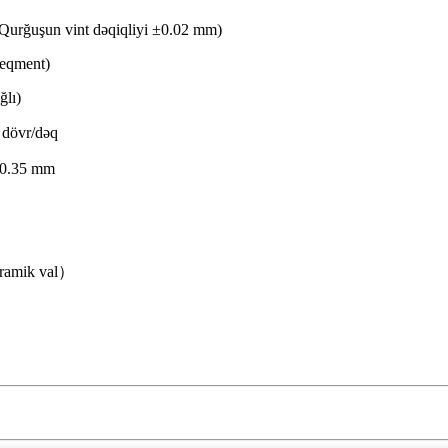
Qurğuşun vint dəqiqliyi ±0.02 mm)
seqment)
ğlı)
 dövr/dəq
x 0.35 mm
ramik val）