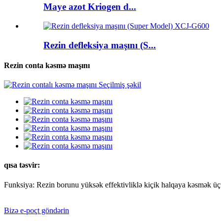
Maye azot Kriogen d...
Rezin defleksiya maşını (S...
Rezin conta kəsmə maşını
qısa təsvir:
Funksiya: Rezin borunu yüksək effektivliklə kiçik halqaya kəsmək üçü
Bizə e-poçt göndərin