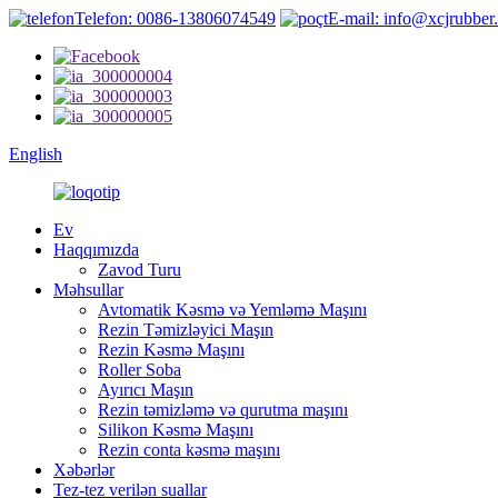
Telefon: 0086-13806074549
E-mail: info@xcjrubber
English
Ev
Haqqımızda
Zavod Turu
Məhsullar
Avtomatik Kəsmə və Yemləmə Maşını
Rezin Təmizləyici Maşın
Rezin Kəsmə Maşını
Roller Soba
Ayırıcı Maşın
Rezin təmizləmə və qurutma maşını
Silikon Kəsmə Maşını
Rezin conta kəsmə maşını
Xəbərlər
Tez-tez verilən suallar