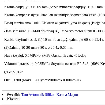
Kəsmə dəqiqliyi: ≤±0.05 mm (Servo mühərrik dəqiqliyi ±0.01 mm, 
Kəsmə kompensasiyası: İstənilən uzunluqda seqmentlərə kəsin (10 
Bıçaq tənzimləmə üsulu: Elektron əl çarxı/düymə ilə qaçış (İsteğe ba
Əsas şaft sürəti: 0~1440 dövr/dəq X、Y Servo motor sürəti 0~3000
Karbid dəyirmi kəsici: (1) 10 mm-dən aşağı qalınlıq ø 60 x ø 25.4 
(2)Qalınlıq 10-20 mm ø 80 x ø 25.4x 0.65 mm
Hava təzyiqi: 0.5MPa~0.8MPa Qaz sərfiyyatı: 45L/dəq
Vakuum dərəcəsi: ≤-0.035MPa Soyutma nasosu: EP-548（60W Ke
Çəki: 510 kq
Ölçü: 1300 (Maks. 1400)mmx900mmx1600mm(H)
Əvvəlki:
Tam Avtomatik Silikon Kəsmə Maşını
Növbəti: