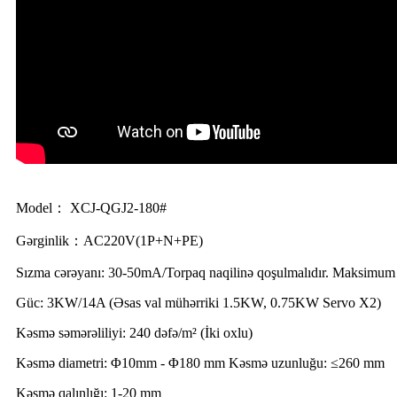
Model： XCJ-QGJ2-180#
Gərginlik：AC220V(1P+N+PE)
Sızma cərəyanı: 30-50mA/Torpaq naqilinə qoşulmalıdır. Maksim
Güc: 3KW/14A (Əsas val mühərriki 1.5KW, 0.75KW Servo X2)
Kəsmə səmərəliliyi: 240 dəfə/m² (İki oxlu)
Kəsmə diametri: Φ10mm - Φ180 mm Kəsmə uzunluğu: ≤260 mm
Kəsmə qalınlığı: 1-20 mm