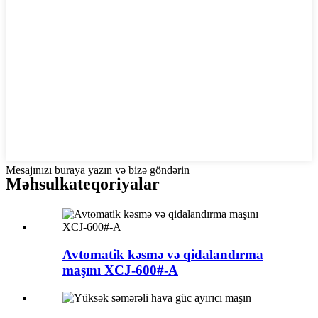
Mesajınızı buraya yazın və bizə göndərin
Məhsul
kateqoriyalar
Avtomatik kəsmə və qidalandırma
maşını XCJ-600#-A