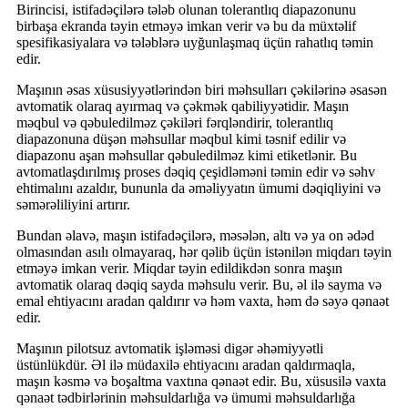
Birincisi, istifadəçilərə tələb olunan tolerantlıq diapazonunu
birbaşa ekranda təyin etməyə imkan verir və bu da müxtəlif
spesifikasiyalara və tələblərə uyğunlaşmaq üçün rahatlıq təmin
edir.
Maşının əsas xüsusiyyətlərindən biri məhsulları çəkilərinə əsasən
avtomatik olaraq ayırmaq və çəkmək qabiliyyətidir. Maşın
məqbul və qəbuledilməz çəkiləri fərqləndirir, tolerantlıq
diapazonuna düşən məhsullar məqbul kimi təsnif edilir və
diapazonu aşan məhsullar qəbuledilməz kimi etiketlənir. Bu
avtomatlaşdırılmış proses dəqiq çeşidləməni təmin edir və səhv
ehtimalını azaldır, bununla da əməliyyatın ümumi dəqiqliyini və
səmərəliliyini artırır.
Bundan əlavə, maşın istifadəçilərə, məsələn, altı və ya on ədəd
olmasından asılı olmayaraq, hər qəlib üçün istənilən miqdarı təyin
etməyə imkan verir. Miqdar təyin edildikdən sonra maşın
avtomatik olaraq dəqiq sayda məhsulu verir. Bu, əl ilə sayma və
emal ehtiyacını aradan qaldırır və həm vaxta, həm də səyə qənaət
edir.
Maşının pilotsuz avtomatik işləməsi digər əhəmiyyətli
üstünlükdür. Əl ilə müdaxilə ehtiyacını aradan qaldırmaqla,
maşın kəsmə və boşaltma vaxtına qənaət edir. Bu, xüsusilə vaxta
qənaət tədbirlərinin məhsuldarlığa və ümumi məhsuldarlığa