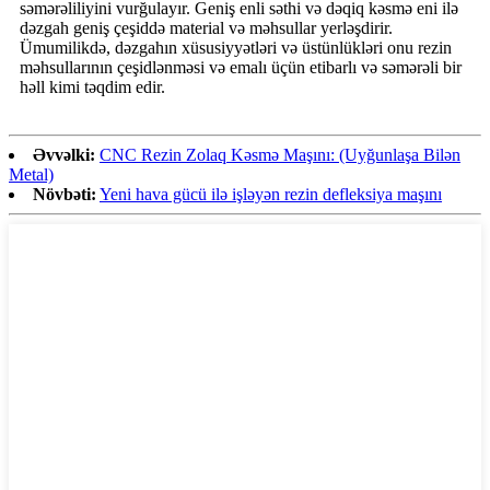
səmərəliliyini vurğulayır. Geniş enli səthi və dəqiq kəsmə eni ilə
dəzgah geniş çeşiddə material və məhsullar yerləşdirir.
Ümumilikdə, dəzgahın xüsusiyyətləri və üstünlükləri onu rezin
məhsullarının çeşidlənməsi və emalı üçün etibarlı və səmərəli bir
həll kimi təqdim edir.
Əvvəlki:
CNC Rezin Zolaq Kəsmə Maşını: (Uyğunlaşa Bilən
Metal)
Növbəti:
Yeni hava gücü ilə işləyən rezin defleksiya maşını