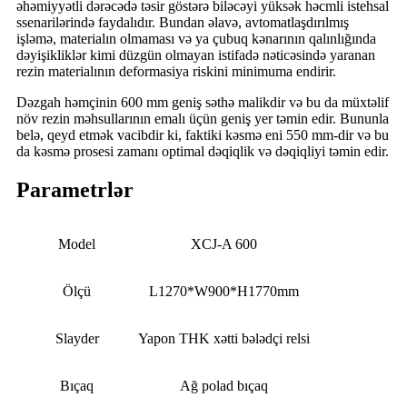
əhəmiyyətli dərəcədə təsir göstərə biləcəyi yüksək həcmli istehsal
ssenarilərində faydalıdır. Bundan əlavə, avtomatlaşdırılmış
işləmə, materialın olmaması və ya çubuq kənarının qalınlığında
dəyişikliklər kimi düzgün olmayan istifadə nəticəsində yaranan
rezin materialının deformasiya riskini minimuma endirir.
Dəzgah həmçinin 600 mm geniş səthə malikdir və bu da müxtəlif
növ rezin məhsullarının emalı üçün geniş yer təmin edir. Bununla
belə, qeyd etmək vacibdir ki, faktiki kəsmə eni 550 mm-dir və bu
da kəsmə prosesi zamanı optimal dəqiqlik və dəqiqliyi təmin edir.
Parametrlər
Model
XCJ-A 600
Ölçü
L1270*W900*H1770mm
Slayder
Yapon THK xətti bələdçi relsi
Bıçaq
Ağ polad bıçaq