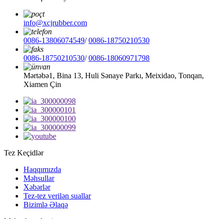
info@xcjrubber.com
0086-13806074549
/
0086-18750210530
0086-18750210530
/
0086-18060971798
Mərtəbə1, Bina 13, Huli Sənaye Parkı, Meixidao, Tonqan,
Xiamen Çin
Tez Keçidlər
Haqqımızda
Məhsullar
Xəbərlər
Tez-tez verilən suallar
Bizimlə Əlaqə