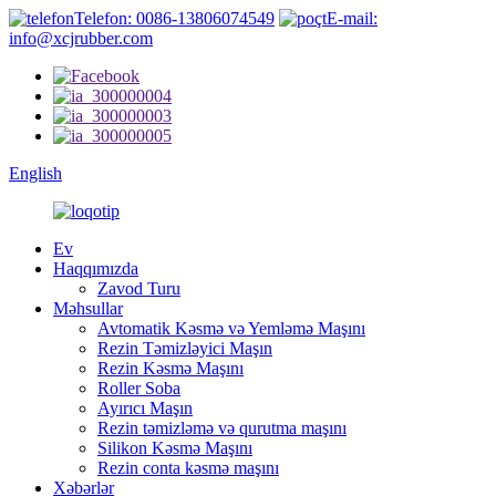
Telefon: 0086-13806074549
E-mail:
info@xcjrubber.com
English
Ev
Haqqımızda
Zavod Turu
Məhsullar
Avtomatik Kəsmə və Yemləmə Maşını
Rezin Təmizləyici Maşın
Rezin Kəsmə Maşını
Roller Soba
Ayırıcı Maşın
Rezin təmizləmə və qurutma maşını
Silikon Kəsmə Maşını
Rezin conta kəsmə maşını
Xəbərlər