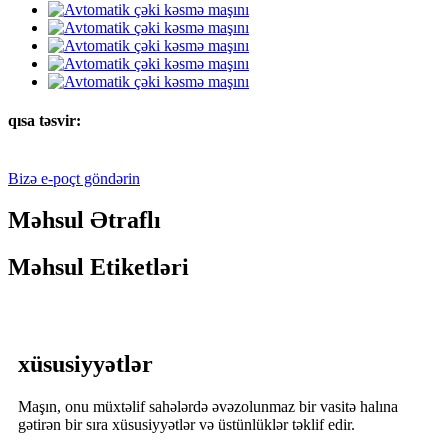
qısa təsvir:
Bizə e-poçt göndərin
Məhsul Ətraflı
Məhsul Etiketləri
xüsusiyyətlər
Maşın, onu müxtəlif sahələrdə əvəzolunmaz bir vasitə halına
gətirən bir sıra xüsusiyyətlər və üstünlüklər təklif edir.