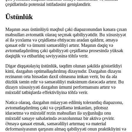
çeşidlərində potensial istifadəsini genişləndirir.
Üstünlük
Maşının əsas üstünlüyü məqbul çəki diapazonundan kənara çıxan
məhsulları avtomatik olaraq seçmək qabiliyyətidir. Bu xüsusiyyət
əl ilə yoxlama və çeşidləmə ehtiyacını aradan qaldırır, əməyə
qənaət edir və ümumi səmərəliliyi artırır. Maşının dəqiq və
avtomatlaşdırılmış çəki qabiliyyəti çeşidləmə prosesində yüksək
dəqiqlik və etibarlılıq səviyyəsinə töhfə verir.
Digər diqqətəlayiq üstünlük, təqdim olunan şəkildə göstərildiyi
kimi, dəzgahın optimallaşdırılmış dizaynıdır. Dəzgahın dizaynı
rezinanın orta hissədən daxil olmasına imkan verir, bu da əla
düzlük təmin edir və səmərəliliyi maksimum dərəcədə artırır. Bu
dizayn xüsusiyyəti dəzgahın ümumi performansını artırır və
müxtəlif tətbiqlərdə effektivliyinə töhfə verir.
Nəticə olaraq, dəzgahın müəyyən edilmiş tolerantlıq diapazonu,
avtomatlaşdırılmış çəki və çeşidləmə imkanları, pilotsuz
idarəetmə və müxtəlif rezin məhsulları ilə uyğunluğu onu
müxtəlif sənaye sahələrində əvəzolunmaz bir aktivə çevirir.
Əməyə qənaət etmək, səmərəliliyi artırmaq və material
deformasiyasının qarşısını almaq qabiliyyəti onun praktikliyini və