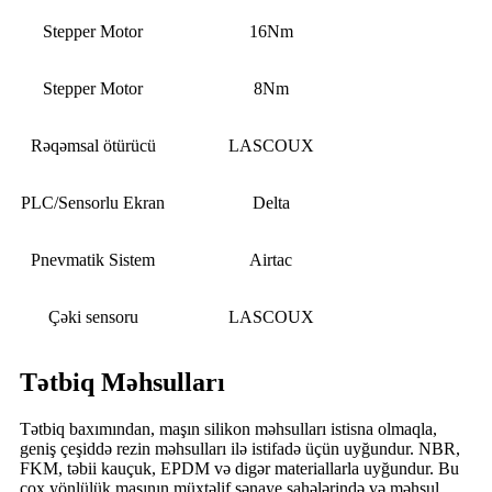
Stepper Motor
16Nm
Stepper Motor
8Nm
Rəqəmsal ötürücü
LASCOUX
PLC/Sensorlu Ekran
Delta
Pnevmatik Sistem
Airtac
Çəki sensoru
LASCOUX
Tətbiq Məhsulları
Tətbiq baxımından, maşın silikon məhsulları istisna olmaqla,
geniş çeşiddə rezin məhsulları ilə istifadə üçün uyğundur. NBR,
FKM, təbii kauçuk, EPDM və digər materiallarla uyğundur. Bu
çox yönlülük maşının müxtəlif sənaye sahələrində və məhsul