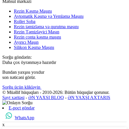
Məhsul mərkəzi
Rezin Kəsmə Maşını
Avtomatik Kəsmə və Yemləmə Maşını
Roller Soba
Rezin təmizləmə və qurutma maşını
Rezin Təmizləyici Maşın
Rezin conta kəsmə maşını
Ayırıcı Maşın
Silikon Kəsmə Maşını
Sorğu göndərin:
Daha çox öyrənməyə hazırdır
Bundan yaxşısı yoxdur
son nəticəni görür.
Sorğu üçün klikləyin
© Müəllif hüquqları - 2010-2026: Bütün hüquqlar qorunur.
Sayt xəritəsi
-
ƏN YAXŞI BLOQ
-
ƏN YAXŞI AXTARIŞ
E-poçt göndər
WhatsApp
x