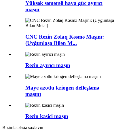
Yüksək səmərəli hava güc ayırıcı
maşın
CNC Rezin Zolaq Kəsmə Maşını:
(Uyğunlaşa Bilən M...
Rezin ayırıcı maşın
Maye azotlu kriogen defleşləmə
maşını
Rezin kəsici maşın
Bizimlə əlaqə saxlayın