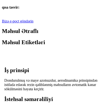
qısa təsvir:
Bizə e-poçt göndərin
Məhsul Ətraflı
Məhsul Etiketləri
İş prinsipi
Dondurulmuş və maye azotsuzdur, aerodinamika prinsipindən
istifadə edərək rezin qəliblənmiş məhsulların avtomatik kənar
sökülməsini həyata keçirir.
İstehsal səmərəliliyi