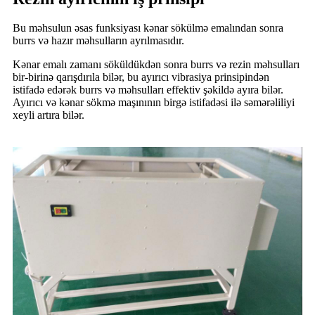
Bu məhsulun əsas funksiyası kənar sökülmə emalından sonra
burrs və hazır məhsulların ayrılmasıdır.
Kənar emalı zamanı söküldükdən sonra burrs və rezin məhsulları
bir-birinə qarışdırıla bilər, bu ayırıcı vibrasiya prinsipindən
istifadə edərək burrs və məhsulları effektiv şəkildə ayıra bilər.
Ayırıcı və kənar sökmə maşınının birgə istifadəsi ilə səmərəliliyi
xeyli artıra bilər.