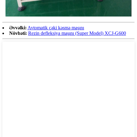
Əvvəlki:
Avtomatik çəki kəsmə maşını
Növbəti:
Rezin defleksiya maşını (Super Model) XCJ-G600