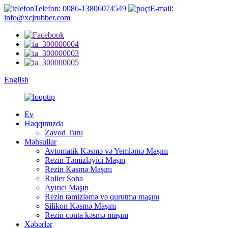
Telefon: 0086-13806074549
E-mail:
info@xcjrubber.com
English
Ev
Haqqımızda
Zavod Turu
Məhsullar
Avtomatik Kəsmə və Yemləmə Maşını
Rezin Təmizləyici Maşın
Rezin Kəsmə Maşını
Roller Soba
Ayırıcı Maşın
Rezin təmizləmə və qurutma maşını
Silikon Kəsmə Maşını
Rezin conta kəsmə maşını
Xəbərlər