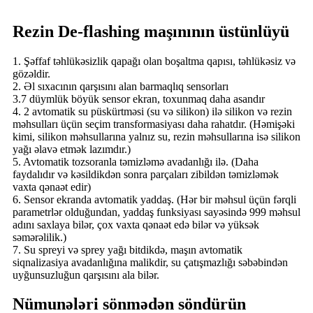
Rezin De-flashing maşınının üstünlüyü
1. Şəffaf təhlükəsizlik qapağı olan boşaltma qapısı, təhlükəsiz və
gözəldir.
2. Əl sıxacının qarşısını alan barmaqlıq sensorları
3.7 düymlük böyük sensor ekran, toxunmaq daha asandır
4. 2 avtomatik su püskürtməsi (su və silikon) ilə silikon və rezin
məhsulları üçün seçim transformasiyası daha rahatdır. (Həmişəki
kimi, silikon məhsullarına yalnız su, rezin məhsullarına isə silikon
yağı əlavə etmək lazımdır.)
5. Avtomatik tozsoranla təmizləmə avadanlığı ilə. (Daha
faydalıdır və kəsildikdən sonra parçaları zibildən təmizləmək
vaxta qənaət edir)
6. Sensor ekranda avtomatik yaddaş. (Hər bir məhsul üçün fərqli
parametrlər olduğundan, yaddaş funksiyası sayəsində 999 məhsul
adını saxlaya bilər, çox vaxta qənaət edə bilər və yüksək
səmərəlilik.)
7. Su spreyi və sprey yağı bitdikdə, maşın avtomatik
siqnalizasiya avadanlığına malikdir, su çatışmazlığı səbəbindən
uyğunsuzluğun qarşısını ala bilər.
Nümunələri sönmədən söndürün