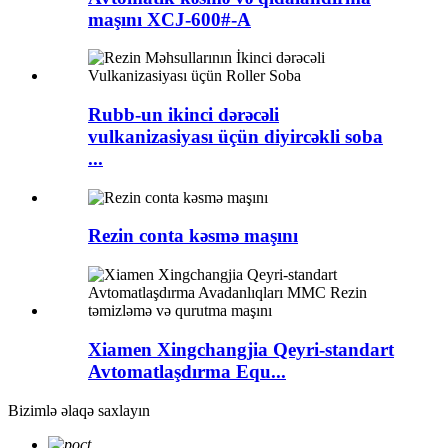
maşını XCJ-600#-A
Rubb-un ikinci dərəcəli
vulkanizasiyası üçün diyircəkli soba
...
Rezin conta kəsmə maşını
Xiamen Xingchangjia Qeyri-standart
Avtomatlaşdırma Equ...
Bizimlə əlaqə saxlayın