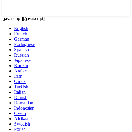
[javascript]
[/javascript]
English
French
German
Portuguese
Spanish
Russian
Japanese
Korean
Arabic
Irish
Greek
Turkish
Italian
Danish
Romanian
Indonesian
Czech
Afrikaans
Swedish
Polish