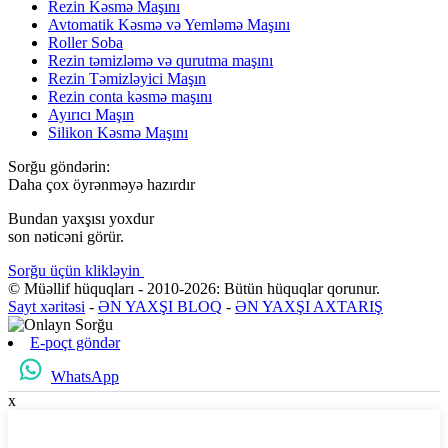
Rezin Kəsmə Maşını
Avtomatik Kəsmə və Yemləmə Maşını
Roller Soba
Rezin təmizləmə və qurutma maşını
Rezin Təmizləyici Maşın
Rezin conta kəsmə maşını
Ayırıcı Maşın
Silikon Kəsmə Maşını
Sorğu göndərin:
Daha çox öyrənməyə hazırdır
Bundan yaxşısı yoxdur
son nəticəni görür.
Sorğu üçün klikləyin
© Müəllif hüquqları - 2010-2026: Bütün hüquqlar qorunur.
Sayt xəritəsi
-
ƏN YAXŞI BLOQ
-
ƏN YAXŞI AXTARIŞ
E-poçt göndər
WhatsApp
x