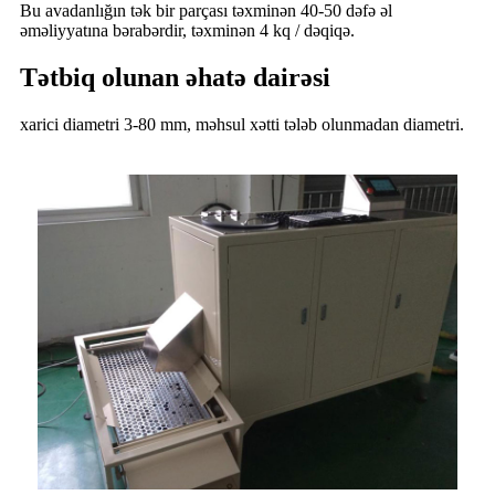
Bu avadanlığın tək bir parçası təxminən 40-50 dəfə əl
əməliyyatına bərabərdir, təxminən 4 kq / dəqiqə.
Tətbiq olunan əhatə dairəsi
xarici diametri 3-80 mm, məhsul xətti tələb olunmadan diametri.