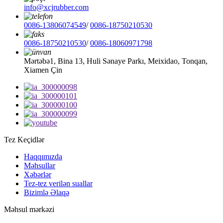
info@xcjrubber.com
0086-13806074549
/
0086-18750210530
0086-18750210530
/
0086-18060971798
Mərtəbə1, Bina 13, Huli Sənaye Parkı, Meixidao, Tonqan,
Xiamen Çin
Tez Keçidlər
Haqqımızda
Məhsullar
Xəbərlər
Tez-tez verilən suallar
Bizimlə Əlaqə
Məhsul mərkəzi