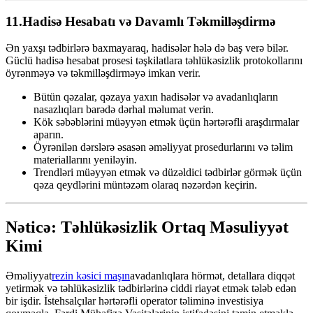
11.
Hadisə Hesabatı və Davamlı Təkmilləşdirmə
Ən yaxşı tədbirlərə baxmayaraq, hadisələr hələ də baş verə bilər.
Güclü hadisə hesabat prosesi təşkilatlara təhlükəsizlik protokollarını
öyrənməyə və təkmilləşdirməyə imkan verir.
Bütün qəzalar, qəzaya yaxın hadisələr və avadanlıqların
nasazlıqları barədə dərhal məlumat verin.
Kök səbəblərini müəyyən etmək üçün hərtərəfli araşdırmalar
aparın.
Öyrənilən dərslərə əsasən əməliyyat prosedurlarını və təlim
materiallarını yeniləyin.
Trendləri müəyyən etmək və düzəldici tədbirlər görmək üçün
qəza qeydlərini müntəzəm olaraq nəzərdən keçirin.
Nəticə: Təhlükəsizlik Ortaq Məsuliyyət
Kimi
Əməliyyat
rezin kəsici maşın
avadanlıqlara hörmət, detallara diqqət
yetirmək və təhlükəsizlik tədbirlərinə ciddi riayət etmək tələb edən
bir işdir. İstehsalçılar hərtərəfli operator təliminə investisiya