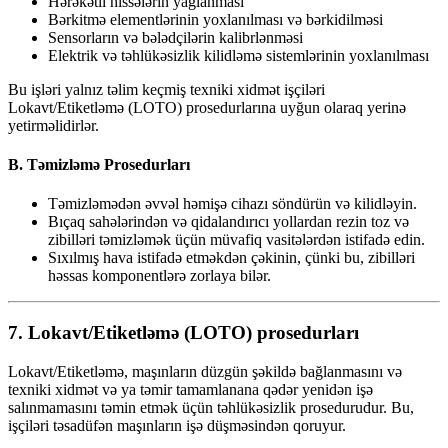
Hərəkətli hissələrin yağlanması
Bərkitmə elementlərinin yoxlanılması və bərkidilməsi
Sensorların və bələdçilərin kalibrlənməsi
Elektrik və təhlükəsizlik kilidləmə sistemlərinin yoxlanılması
Bu işləri yalnız təlim keçmiş texniki xidmət işçiləri
Lokavt/Etiketləmə (LOTO) prosedurlarına uyğun olaraq yerinə
yetirməlidirlər.
B. Təmizləmə Prosedurları
Təmizləmədən əvvəl həmişə cihazı söndürün və kilidləyin.
Bıçaq sahələrindən və qidalandırıcı yollardan rezin toz və
zibilləri təmizləmək üçün müvafiq vasitələrdən istifadə edin.
Sıxılmış hava istifadə etməkdən çəkinin, çünki bu, zibilləri
həssas komponentlərə zorlaya bilər.
7.
Lokavt/Etiketləmə (LOTO) prosedurları
Lokavt/Etiketləmə, maşınların düzgün şəkildə bağlanmasını və
texniki xidmət və ya təmir tamamlanana qədər yenidən işə
salınmamasını təmin etmək üçün təhlükəsizlik prosedurudur. Bu,
işçiləri təsadüfən maşınların işə düşməsindən qoruyur.