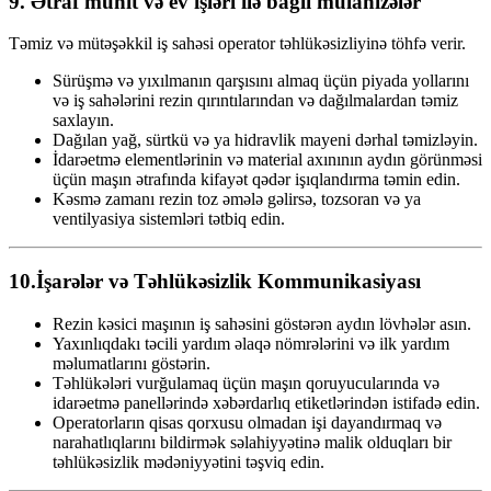
9.
Ətraf mühit və ev işləri ilə bağlı mülahizələr
Təmiz və mütəşəkkil iş sahəsi operator təhlükəsizliyinə töhfə verir.
Sürüşmə və yıxılmanın qarşısını almaq üçün piyada yollarını
və iş sahələrini rezin qırıntılarından və dağılmalardan təmiz
saxlayın.
Dağılan yağ, sürtkü və ya hidravlik mayeni dərhal təmizləyin.
İdarəetmə elementlərinin və material axınının aydın görünməsi
üçün maşın ətrafında kifayət qədər işıqlandırma təmin edin.
Kəsmə zamanı rezin toz əmələ gəlirsə, tozsoran və ya
ventilyasiya sistemləri tətbiq edin.
10.
İşarələr və Təhlükəsizlik Kommunikasiyası
Rezin kəsici maşının iş sahəsini göstərən aydın lövhələr asın.
Yaxınlıqdakı təcili yardım əlaqə nömrələrini və ilk yardım
məlumatlarını göstərin.
Təhlükələri vurğulamaq üçün maşın qoruyucularında və
idarəetmə panellərində xəbərdarlıq etiketlərindən istifadə edin.
Operatorların qisas qorxusu olmadan işi dayandırmaq və
narahatlıqlarını bildirmək səlahiyyətinə malik olduqları bir
təhlükəsizlik mədəniyyətini təşviq edin.