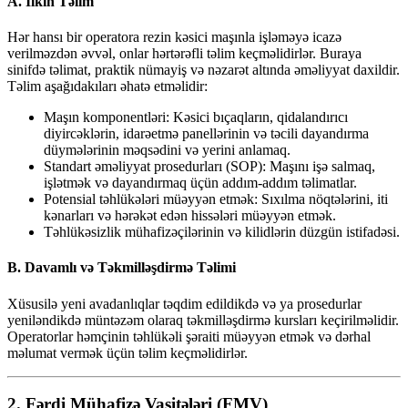
A. İlkin Təlim
Hər hansı bir operatora rezin kəsici maşınla işləməyə icazə
verilməzdən əvvəl, onlar hərtərəfli təlim keçməlidirlər. Buraya
sinifdə təlimat, praktik nümayiş və nəzarət altında əməliyyat daxildir.
Təlim aşağıdakıları əhatə etməlidir:
Maşın komponentləri: Kəsici bıçaqların, qidalandırıcı
diyircəklərin, idarəetmə panellərinin və təcili dayandırma
düymələrinin məqsədini və yerini anlamaq.
Standart əməliyyat prosedurları (SOP): Maşını işə salmaq,
işlətmək və dayandırmaq üçün addım-addım təlimatlar.
Potensial təhlükələri müəyyən etmək: Sıxılma nöqtələrini, iti
kənarları və hərəkət edən hissələri müəyyən etmək.
Təhlükəsizlik mühafizəçilərinin və kilidlərin düzgün istifadəsi.
B. Davamlı və Təkmilləşdirmə Təlimi
Xüsusilə yeni avadanlıqlar təqdim edildikdə və ya prosedurlar
yeniləndikdə müntəzəm olaraq təkmilləşdirmə kursları keçirilməlidir.
Operatorlar həmçinin təhlükəli şəraiti müəyyən etmək və dərhal
məlumat vermək üçün təlim keçməlidirlər.
2.
Fərdi Mühafizə Vasitələri (FMV)