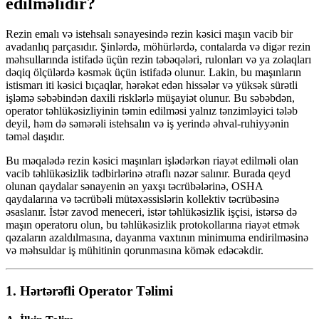
edilməlidir?
Rezin emalı və istehsalı sənayesində rezin kəsici maşın vacib bir
avadanlıq parçasıdır. Şinlərdə, möhürlərdə, contalarda və digər rezin
məhsullarında istifadə üçün rezin təbəqələri, rulonları və ya zolaqları
dəqiq ölçülərdə kəsmək üçün istifadə olunur. Lakin, bu maşınların
istismarı iti kəsici bıçaqlar, hərəkət edən hissələr və yüksək sürətli
işləmə səbəbindən daxili risklərlə müşayiət olunur. Bu səbəbdən,
operator təhlükəsizliyinin təmin edilməsi yalnız tənzimləyici tələb
deyil, həm də səmərəli istehsalın və iş yerində əhval-ruhiyyənin
təməl daşıdır.
Bu məqalədə rezin kəsici maşınları işlədərkən riayət edilməli olan
vacib təhlükəsizlik tədbirlərinə ətraflı nəzər salınır. Burada qeyd
olunan qaydalar sənayenin ən yaxşı təcrübələrinə, OSHA
qaydalarına və təcrübəli mütəxəssislərin kollektiv təcrübəsinə
əsaslanır. İstər zavod meneceri, istər təhlükəsizlik işçisi, istərsə də
maşın operatoru olun, bu təhlükəsizlik protokollarına riayət etmək
qəzaların azaldılmasına, dayanma vaxtının minimuma endirilməsinə
və məhsuldar iş mühitinin qorunmasına kömək edəcəkdir.
1.
Hərtərəfli Operator Təlimi