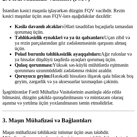
İstənilən kəsici maşınla işləyərkən düzgün FQV vacibdir. Rezin
kəsici maşınlar üçün əsas FQV-lərə aşağıdakılar daxildir:
Kəsilə davamlı əlcəklər:
Əlləri təsadüfən bıçaqlarla təmasdan
qorumaq üçün.
Təhlükəsizlik eynəkləri və ya üz qalxanları:
Uçan zibil və
ya rezin parçalarından göz zədələnməsinin qarşısını almaq
üçün.
Polad burunlu təhlükəsizlik ayaqqabıları:
Ağır rulonlar və
ya hissələr düşdüyü təqdirdə ayaqları qorumaq üçün.
Qulaq qorunması:
Yüksək səs-küylü mühitlərdə eşitmənin
qorunması uzunmüddətli zədələnmə riskini azaldır.
Qoruyucu geyim:
Hərəkətli hissələrə ilişərək qala biləcək boş
geyim, zərgərlik və ya aksesuarlar taxmaqdan çəkinin.
İşəgötürənlər Fərdi Mühafizə Vasitələrinin asanlıqla əldə edilə
bilməsini, düzgün şəkildə quraşdırılmasını və müntəzəm olaraq
aşınma və yırtılma üçün yoxlanılmasını təmin etməlidirlər.
3.
Maşın Mühafizəsi və Bağlantıları
Maşın mühafizəsi təhlükəsiz istismar üçün əsas tələbdir.