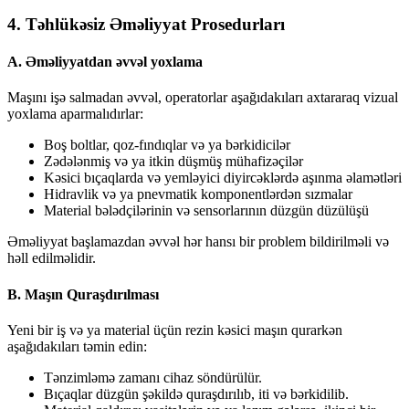
4.
Təhlükəsiz Əməliyyat Prosedurları
A. Əməliyyatdan əvvəl yoxlama
Maşını işə salmadan əvvəl, operatorlar aşağıdakıları axtararaq vizual
yoxlama aparmalıdırlar:
Boş boltlar, qoz-fındıqlar və ya bərkidicilər
Zədələnmiş və ya itkin düşmüş mühafizəçilər
Kəsici bıçaqlarda və yemləyici diyircəklərdə aşınma əlamətləri
Hidravlik və ya pnevmatik komponentlərdən sızmalar
Material bələdçilərinin və sensorlarının düzgün düzülüşü
Əməliyyat başlamazdan əvvəl hər hansı bir problem bildirilməli və
həll edilməlidir.
B. Maşın Quraşdırılması
Yeni bir iş və ya material üçün rezin kəsici maşın qurarkən
aşağıdakıları təmin edin:
Tənzimləmə zamanı cihaz söndürülür.
Bıçaqlar düzgün şəkildə quraşdırılıb, iti və bərkidilib.