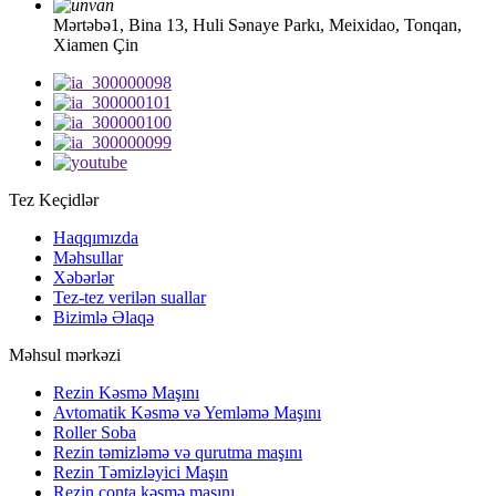
Mərtəbə1, Bina 13, Huli Sənaye Parkı, Meixidao, Tonqan,
Xiamen Çin
Tez Keçidlər
Haqqımızda
Məhsullar
Xəbərlər
Tez-tez verilən suallar
Bizimlə Əlaqə
Məhsul mərkəzi
Rezin Kəsmə Maşını
Avtomatik Kəsmə və Yemləmə Maşını
Roller Soba
Rezin təmizləmə və qurutma maşını
Rezin Təmizləyici Maşın
Rezin conta kəsmə maşını