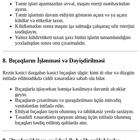
Təmir işləri aparmazdan əvvəl, maşını enerji mənbəyindən
ayırın.
Təmir işlərinin davam etdiyini göstərən açara və ya açara
kilidlər və etiketlər taxın.
Kilidləmədən sonra maşını işə salmağa çalışaraq sıfır enerjini
təsdiqləyin.
Yalnız kilidi/etiketi taxan şəxs bütün işlərin tamamlandığını
yoxladıqdan sonra onu çıxarmalıdır.
8.
Bıçaqların İşlənməsi və Dəyişdirilməsi
Rezin kəsici dəzgahın kəsici bıçaqları ülgüc kimi iti olur və düzgün
istifadə edilmədikdə ciddi xəsarətlərə səbəb ola bilər.
Bıçaqlarla işləyərkən həmişə kəsilməyə davamlı əlcəklər
geyin.
Bıçaqların çıxarılması və quraşdırılması üçün müvafiq
vasitələrdən istifadə edin.
Ehtiyat bıçaqları təyin olunmuş və təhlükəsiz yerdə saxlayın.
Təsadüfi xəsarətlərin qarşısını almaq üçün istifadə olunmuş
bıçaqları təsdiq edilmiş qablarda atın.