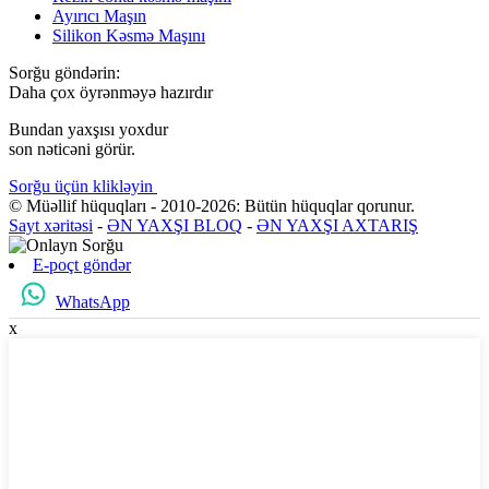
Ayırıcı Maşın
Silikon Kəsmə Maşını
Sorğu göndərin:
Daha çox öyrənməyə hazırdır
Bundan yaxşısı yoxdur
son nəticəni görür.
Sorğu üçün klikləyin
© Müəllif hüquqları - 2010-2026: Bütün hüquqlar qorunur.
Sayt xəritəsi
-
ƏN YAXŞI BLOQ
-
ƏN YAXŞI AXTARIŞ
E-poçt göndər
WhatsApp
x