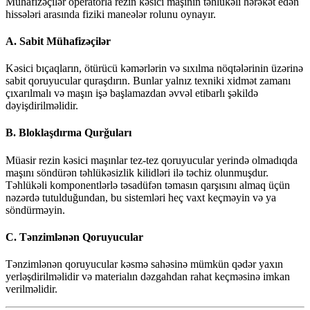
Mühafizəçilər operatorla rezin kəsici maşının təhlükəli hərəkət edən
hissələri arasında fiziki maneələr rolunu oynayır.
A. Sabit Mühafizəçilər
Kəsici bıçaqların, ötürücü kəmərlərin və sıxılma nöqtələrinin üzərinə
sabit qoruyucular quraşdırın. Bunlar yalnız texniki xidmət zamanı
çıxarılmalı və maşın işə başlamazdan əvvəl etibarlı şəkildə
dəyişdirilməlidir.
B. Bloklaşdırma Qurğuları
Müasir rezin kəsici maşınlar tez-tez qoruyucular yerində olmadıqda
maşını söndürən təhlükəsizlik kilidləri ilə təchiz olunmuşdur.
Təhlükəli komponentlərlə təsadüfən təmasın qarşısını almaq üçün
nəzərdə tutulduğundan, bu sistemləri heç vaxt keçməyin və ya
söndürməyin.
C. Tənzimlənən Qoruyucular
Tənzimlənən qoruyucular kəsmə sahəsinə mümkün qədər yaxın
yerləşdirilməlidir və materialın dəzgahdan rahat keçməsinə imkan
verilməlidir.