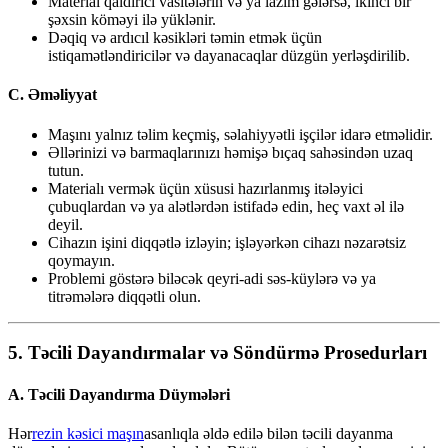
Material qaldırıcı vasitələrin və ya lazım gələrsə, ikinci bir
şəxsin köməyi ilə yüklənir.
Dəqiq və ardıcıl kəsikləri təmin etmək üçün
istiqamətləndiricilər və dayanacaqlar düzgün yerləşdirilib.
C. Əməliyyat
Maşını yalnız təlim keçmiş, səlahiyyətli işçilər idarə etməlidir.
Əllərinizi və barmaqlarınızı həmişə bıçaq sahəsindən uzaq
tutun.
Materialı vermək üçün xüsusi hazırlanmış itələyici
çubuqlardan və ya alətlərdən istifadə edin, heç vaxt əl ilə
deyil.
Cihazın işini diqqətlə izləyin; işləyərkən cihazı nəzarətsiz
qoymayın.
Problemi göstərə biləcək qeyri-adi səs-küylərə və ya
titrəmələrə diqqətli olun.
5.
Təcili Dayandırmalar və Söndürmə Prosedurları
A. Təcili Dayandırma Düymələri
Hər
rezin kəsici maşın
asanlıqla əldə edilə bilən təcili dayanma