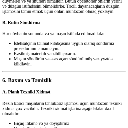
düymələri və ya şnurları olmalıdır. Bütün operatorlar onların yerini
və düzgün istifadəsini bilməlidirlər. Təcili dayanacaqların düzgün
işləməsini təmin etmək üçün onları müntəzəm olaraq yoxlayın.
B. Rutin Söndürmə
Hər növbənin sonunda və ya maşın istifadə edilmədikdə:
İstehsalçının təlimat kitabçasına uyğun olaraq söndürmə
prosedurunu tamamlayın.
Kəsilmiş materialı və zibili çıxarın.
Maşını söndürün və əsas açarı söndürülmüş vəziyyətdə
kilidləyin.
6.
Baxım və Təmizlik
A. Planlı Texniki Xidmət
Rezin kəsici maşınların təhlükəsiz işləməsi üçün müntəzəm texniki
xidmət çox vacibdir. Texniki xidmət işlərinə aşağıdakılar daxil
olmalıdır:
Bıçaq itiləmə və ya dəyişdirmə