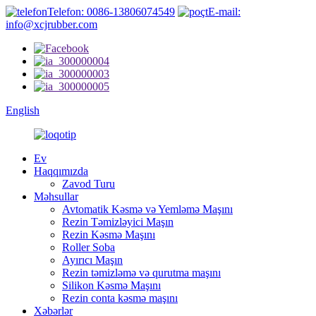
Telefon: 0086-13806074549
E-mail:
info@xcjrubber.com
English
Ev
Haqqımızda
Zavod Turu
Məhsullar
Avtomatik Kəsmə və Yemləmə Maşını
Rezin Təmizləyici Maşın
Rezin Kəsmə Maşını
Roller Soba
Ayırıcı Maşın
Rezin təmizləmə və qurutma maşını
Silikon Kəsmə Maşını
Rezin conta kəsmə maşını
Xəbərlər