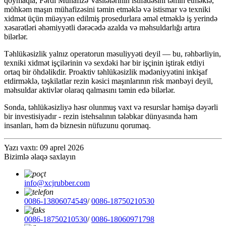
qoymaqla, Fərdi Mühafizə Vasitələrinin istifadəsini təmin etməklə,
möhkəm maşın mühafizəsini təmin etməklə və istismar və texniki
xidmət üçün müəyyən edilmiş prosedurlara əməl etməklə iş yerində
xəsarətləri əhəmiyyətli dərəcədə azalda və məhsuldarlığı artıra
bilərlər.
Təhlükəsizlik yalnız operatorun məsuliyyəti deyil — bu, rəhbərliyin,
texniki xidmət işçilərinin və sexdəki hər bir işçinin iştirak etdiyi
ortaq bir öhdəlikdir. Proaktiv təhlükəsizlik mədəniyyətini inkişaf
etdirməklə, təşkilatlar rezin kəsici maşınlarının risk mənbəyi deyil,
məhsuldar aktivlər olaraq qalmasını təmin edə bilərlər.
Sonda, təhlükəsizliyə həsr olunmuş vaxt və resurslar həmişə dəyərli
bir investisiyadır - rezin istehsalının tələbkar dünyasında həm
insanları, həm də biznesin nüfuzunu qorumaq.
Yazı vaxtı: 09 aprel 2026
Bizimlə əlaqə saxlayın
info@xcjrubber.com
0086-13806074549
/
0086-18750210530
0086-18750210530
/
0086-18060971798