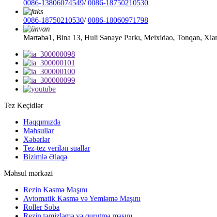
0086-13806074549
/
0086-18750210530
0086-18750210530
/
0086-18060971798
Mərtəbə1, Bina 13, Huli Sənaye Parkı, Meixidao, Tonqan, Xi
Tez Keçidlər
Haqqımızda
Məhsullar
Xəbərlər
Tez-tez verilən suallar
Bizimlə Əlaqə
Məhsul mərkəzi
Rezin Kəsmə Maşını
Avtomatik Kəsmə və Yemləmə Maşını
Roller Soba
Rezin təmizləmə və qurutma maşını