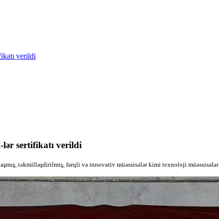
katı verildi
r sertifikatı verildi
şmış, təkmilləşdirilmiş, fərqli və innovativ müəssisələr kimi texnoloji müəssisələr