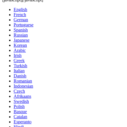
English
French
German
Portuguese
Spanish
Russian
Japanese
Korean
Arabic
Irish
Greek
Turkish
Italian
Danish
Romanian
Indonesian
Czech
Afrikaans
Swedish
Polish
Basque
Catalan
Esperanto
Hindi