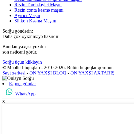
Rezin Təmizləyici Maşın
Rezin conta kəsmə maşını
Ayırıcı Maşın
Silikon Kəsmə Maşını
Sorğu göndərin:
Daha çox öyrənməyə hazırdır
Bundan yaxşısı yoxdur
son nəticəni görür.
Sorğu üçün klikləyin
© Müəllif hüquqları - 2010-2026: Bütün hüquqlar qorunur.
Sayt xəritəsi
-
ƏN YAXŞI BLOQ
-
ƏN YAXŞI AXTARIŞ
E-poçt göndər
WhatsApp
x