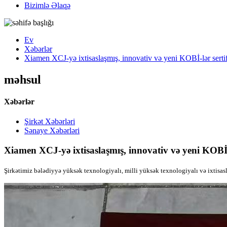
Bizimlə Əlaqə
Ev
Xəbərlər
Xiamen XCJ-yə ixtisaslaşmış, innovativ və yeni KOBİ-lər sertifi
məhsul
Xəbərlər
Şirkət Xəbərləri
Sənaye Xəbərləri
Xiamen XCJ-yə ixtisaslaşmış, innovativ və yeni KOBİ-lə
Şirkətimiz bələdiyyə yüksək texnologiyalı, milli yüksək texnologiyalı və ixtisasla