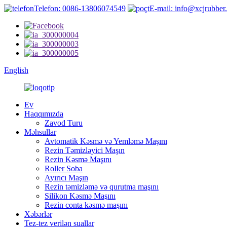
Telefon: 0086-13806074549
E-mail: info@xcjrubber
English
Ev
Haqqımızda
Zavod Turu
Məhsullar
Avtomatik Kəsmə və Yemləmə Maşını
Rezin Təmizləyici Maşın
Rezin Kəsmə Maşını
Roller Soba
Ayırıcı Maşın
Rezin təmizləmə və qurutma maşını
Silikon Kəsmə Maşını
Rezin conta kəsmə maşını
Xəbərlər
Tez-tez verilən suallar